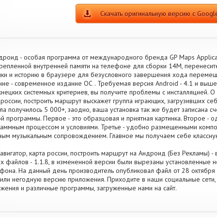
Скачать оригинальную версию с Google
дроид - особая программа от международного бренда GP Maps Applicat
репленной внутренней памяти на телефоне для сборки 14M, перенесит
ки и историю в браузере для безусловного завершения хода переме
ние - современное издание ОС . Требуемая версия Android - 4.1 и выше,
нецких системных критериев, вы получите проблемы с инсталляцией. О
 россии, построить маршрут выскажет группа играющих, загрузивших се
ла получилось 5 000+, заодно, ваша установка так же будет записана с
й программы. Первое - это образцовая и приятная картинка. Второе -
аммным процессом и условиями. Третье - удобно размещенными компон
ным музыкальным сопровождением. Главное мы получаем себе классну
авигатор, карта россии, построить маршрут на Андроид (Без Рекламы) -
х файлов - 1.1.8, в измененной версии были вырезаны установленные 
фона. На данный день производитель опубликовал файл от 28 октября 20
или негодную версию приложения. Приходите в наши социальные сети,
жения и различные программы, загруженные нами на сайт.