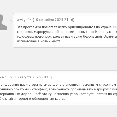
arvily414 [10 сентября 2025 21:16]
Эта программа помогает легко ориентироваться по стране. И
сохранять маршруты и обновление данных – всё, что нужно
голосовых подсказок делает навигацию безопасной. Отличны
исследования новых мест!
xa-d597 [18 августа 2025 20:15]
пользование навигатора на смартфоне становится настоящим спасением 
туитивно понятный интерфейс, возможность прокладывать маршрут с уч
ьтернативных дорог — всё это существенно упрощает путешествия по ст
абильный интернет и обновлённые карты.