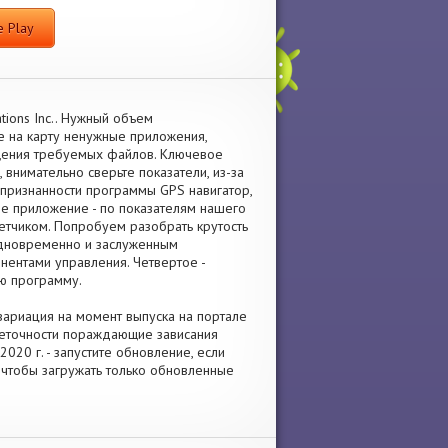
 Play
ions Inc.. Нужный объем
е на карту ненужные приложения,
щения требуемых файлов. Ключевое
 внимательно сверьте показатели, из-за
 признанности программы GPS навигатор,
бе приложение - по показателям нашего
четчиком. Попробуем разобрать крутость
 одновременно и заслуженным
ентами управления. Четвертое -
ю программу.
 вариация на момент выпуска на портале
неточности пораждающие зависания
20 г. - запустите обновление, если
 чтобы загружать только обновленные