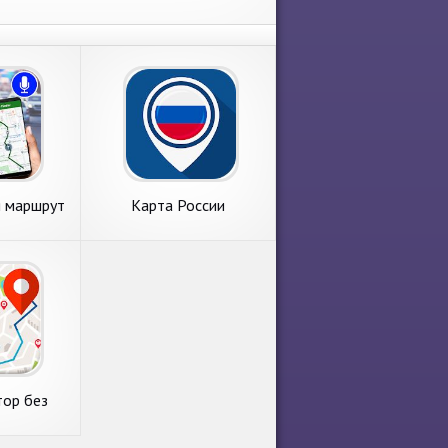
я маршрут
Карта России
карта &
етр
тор без
путниковая
а