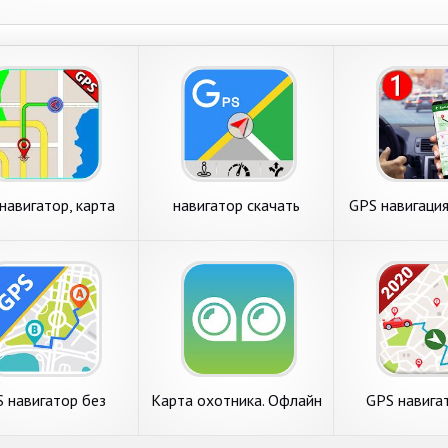
навигатор, карта
навигатор скачать
GPS навигаци
кий, навигация по
бесплатно, GPS карта
искатель - 
GPS
москвы
Спидом
 навигатор без
Карта охотника. Офлайн
GPS навига
ета - карта россии
GPS навигатор и
интернета - с
геотрекер
карт