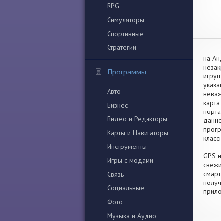
RPG
Симуляторы
Спортивные
Стратегии
на Ан
незак
Программы
игруш
указа
Авто
неваж
карта
Бизнес
порта
Видео и Редакторы
данно
прогр
Карты и Навигаторы
класс
Инструменты
GPS н
Игры с модами
свежи
смарт
Связь
получ
Социальные
прило
Фото
Музыка и Аудио