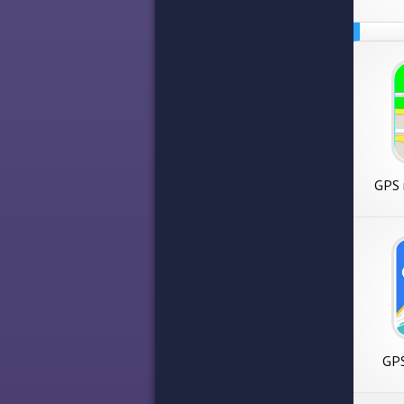
GPS 
русс
GPS
интерн