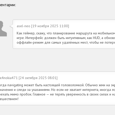
ентарии:
asel-neo [19 ноября 2025 11:00]
Как геймер, скажу, что планирование маршрута на мобильном 
игре. Интерфейс должен быть интуитивным, как HUD, а обно
оффлайн-режим для самых удалённых мест, чтобы не потерят
x4nokia471 [24 октября 2025 08:01]
огда navigating может быть настоящей головоломкой. Обычно жми на эк
начения и следи за указаниями. Но если не хватает интернета, иногда л
ехать мимо пробок. Главное — не терять уверенность в своих силах и н
тешествием!