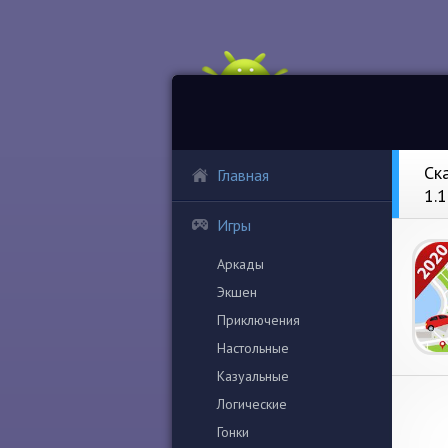
Ск
Главная
1.
Игры
Аркады
Экшен
Приключения
Настольные
Казуальные
Логические
Гонки