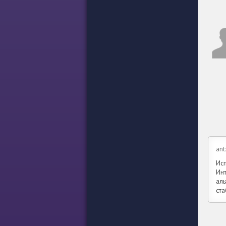
ant
Ис
Ин
ал
ст