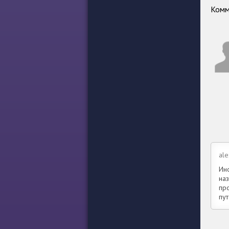
Комм
ale
Ин
наз
про
пу