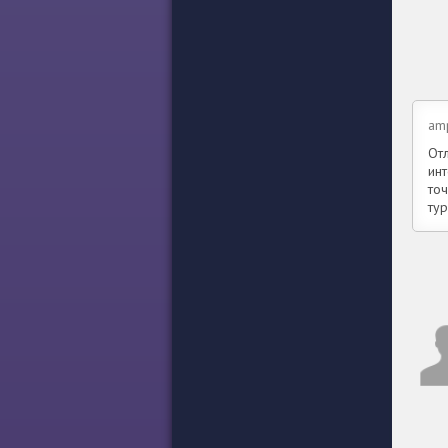
am
От
инт
то
тур