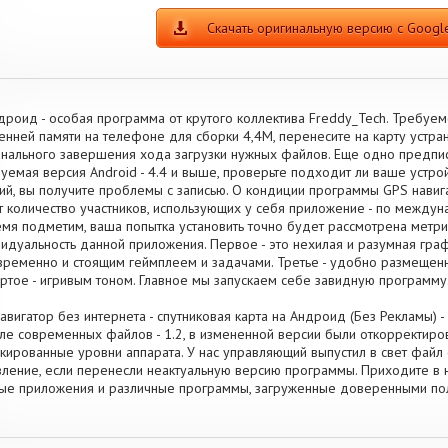
Скачать оригинальную версию с Google
дроид - особая программа от крутого коллектива Freddy_Tech. Требуе
енней памяти на телефоне для сборки 4,4M, перенесите на карту устра
нального завершения хода загрузки нужных файлов. Еще одно предпи
буемая версия Android - 4.4 и выше, проверьте подходит ли ваше устро
ий, вы получите проблемы с записью. О кондиции программы GPS навига
т количество участников, использующих у себя приложение - по между
мя подметим, ваша попытка установить точно будет рассмотрена метри
идуальность данной приложения. Первое - это нехилая и разумная граф
ременно и стоящим геймплеем и задачами. Третье - удобно размещен
ртое - игривым тоном. Главное мы запускаем себе завидную программу
авигатор без интернета - спутниковая карта на Андроид (Без Рекламы) 
ле современных файлов - 1.2, в измененной версии были откорректи
кированные уровни аппарата. У нас управляющий выпустил в свет файл от
ление, если перенесли неактуальную версию программы. Приходите в н
ые приложения и различные программы, загруженные доверенными по