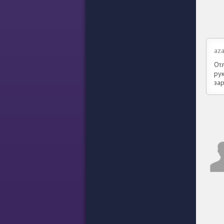
aza
Отл
рук
зар