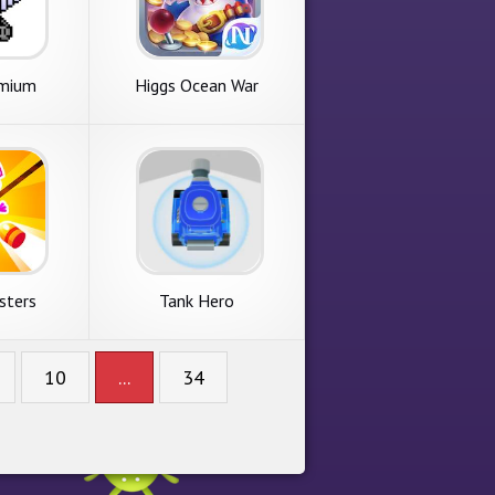
emium
Higgs Ocean War
sters
Tank Hero
10
...
34