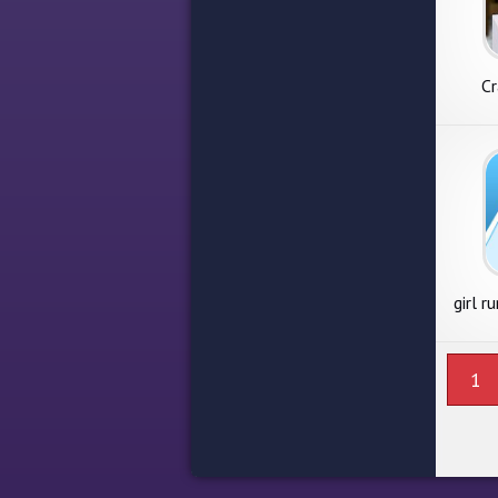
Cr
girl 
1