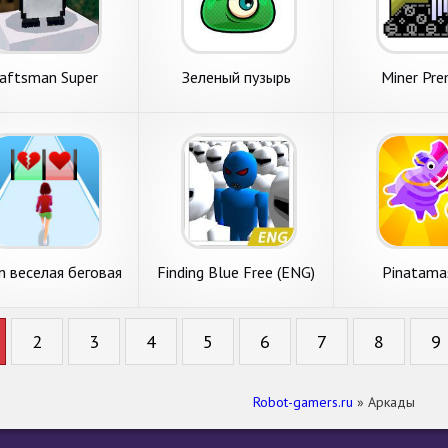
aftsman Super
Зеленый пузырь
Miner Pr
run веселая беговая
Finding Blue Free (ENG)
Pinatama
игра
2
3
4
5
6
7
8
9
Robot-gamers.ru
» Аркады