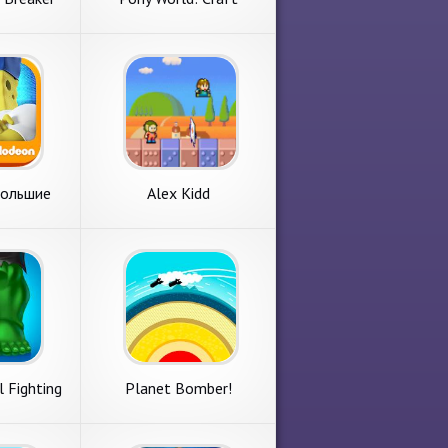
ng
Большие
Alex Kidd
и
 Fighting
Planet Bomber!