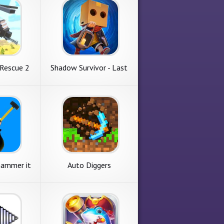
 Rescue 2
Shadow Survivor - Last
Lord
hammer it
Auto Diggers