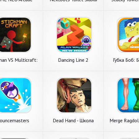
Emulator
Shooti
man VS Multicraft:
Dancing Line 2
Губка Боб: 
ht Pocket Craft
гонк
ouncemasters
Dead Hand - Школа
Merge Ragdoll
Страшная Хоррор Игра
Horror Ужас