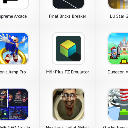
upreme Arcade
Final Bricks Breaker
LU Star 
onic Jump Pro
M64Plus FZ Emulator
Dungeon V
ME NEO Arcade
Nextbots Toilet Skibidi
Stacky Tower