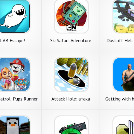
LAB Escape!
Ski Safari: Adventure
Dustoff Heli
Time
atrol: Pups Runner
Attack Hole: атака
Getting with 
чёрной дыры