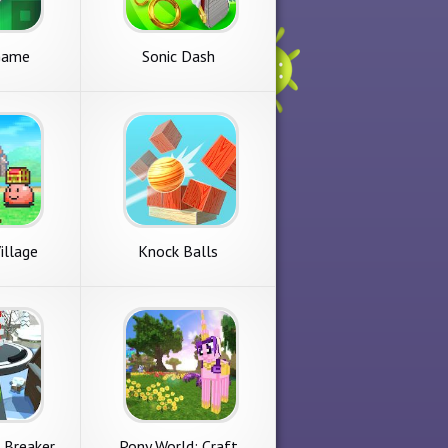
Game
Sonic Dash
illage
Knock Balls
 Breaker
Pony World: Craft