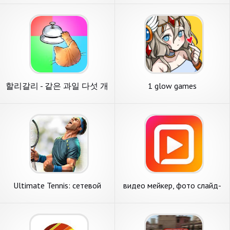
할리갈리 - 같은 과일 다섯 개
1 glow games
찾기
Ultimate Tennis: сетевой
видео мейкер, фото слайд-
3D-теннис
шоу, музыка - FotoPlay