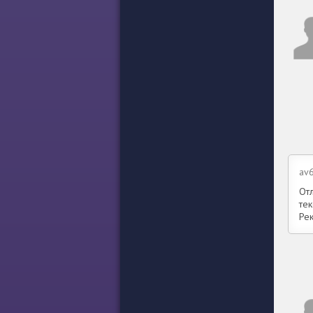
av
От
те
Ре