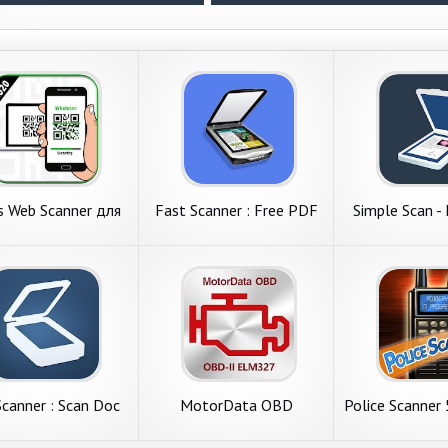
 Web Scanner для
Fast Scanner : Free PDF
Simple Scan -
scan - Whatsweb
Scan
Scanner
Scanner : Scan Doc
MotorData OBD
Police Scanner
to PDF
Диагностика ELM OBD2
scanner