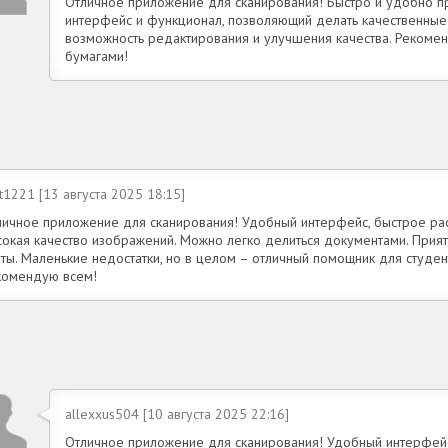
Отличное приложение для сканирования! Быстро и удобно п
интерфейс и функционал, позволяющий делать качественные
возможность редактирования и улучшения качества. Рекоменд
бумагами!
t1221 [13 августа 2025 18:15]
личное приложение для сканирования! Удобный интерфейс, быстрое рас
сокая качество изображений. Можно легко делиться документами. Прият
аты. Маленькие недостатки, но в целом – отличный помощник для студе
комендую всем!
allexxus504 [10 августа 2025 22:16]
Отличное приложение для сканирования! Удобный интерфейс,