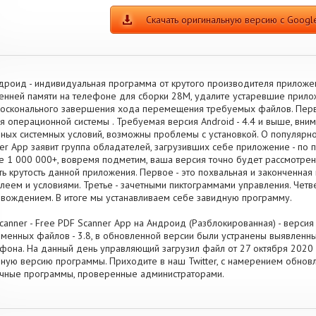
Скачать оригинальную версию с Google
дроид - индивидуальная программа от крутого производителя приложе
енней памяти на телефоне для сборки 28M, удалите устаревшие прило
осконального завершения хода перемещения требуемых файлов. Перв
я операционной системы . Требуемая версия Android - 4.4 и выше, внима
ных системных условий, возможны проблемы с установкой. О популярно
er App заявит группа обладателей, загрузивших себе приложение - по 
 1 000 000+, вовремя подметим, ваша версия точно будет рассмотрен
ть крутость данной приложения. Первое - это похвальная и законченная 
леем и условиями. Третье - зачетными пиктограммами управления. Чет
вождением. В итоге мы устанавливаем себе завидную программу.
canner - Free PDF Scanner App на Андроид (Разблокированная) - версия 
менных файлов - 3.8, в обновленной версии были устранены выявленны
фона. На данный день управляющий загрузил файл от 27 октября 2020 г
ную версию программы. Приходите в наш Twitter, с намерением обнов
чные программы, проверенные администраторами.