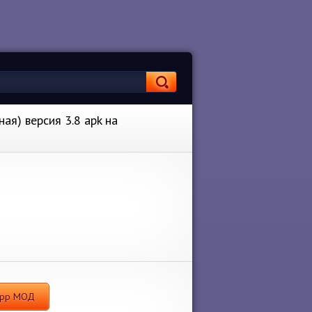
ая) версия 3.8 apk на
 App МОД