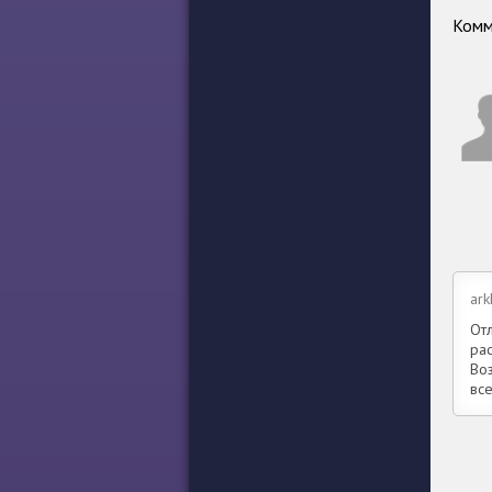
Комм
ar
От
рас
Во
все