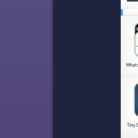
Whats
What
Tiny 