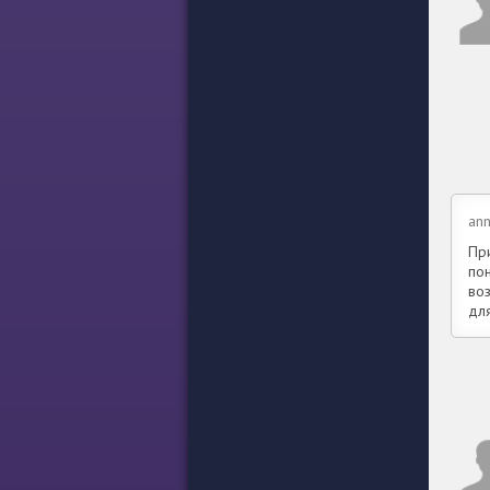
ann
Пр
по
во
дл