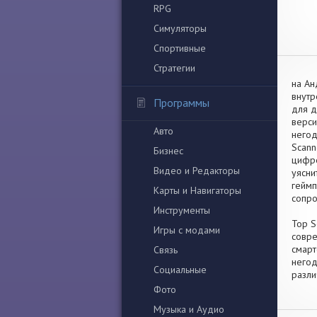
RPG
Симуляторы
Спортивные
Стратегии
на Ан
внутр
Программы
для д
верси
Авто
негод
Scann
Бизнес
цифре
Видео и Редакторы
уясни
геймп
Карты и Навигаторы
сопро
Инструменты
Top S
Игры с модами
совре
смарт
Связь
негод
Социальные
разли
Фото
Музыка и Аудио