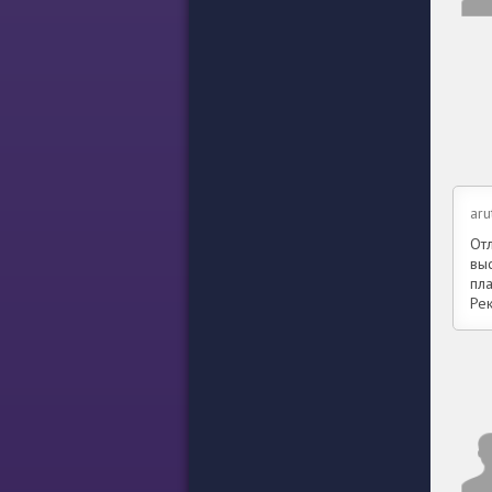
aru
От
вы
пл
Ре