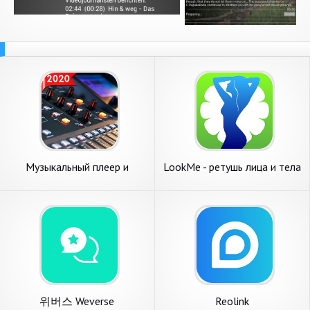
Музыкальный плеер и
LookMe - ретушь лица и тела
аудиоплеер с эквалайзером
위버스 Weverse
Reolink