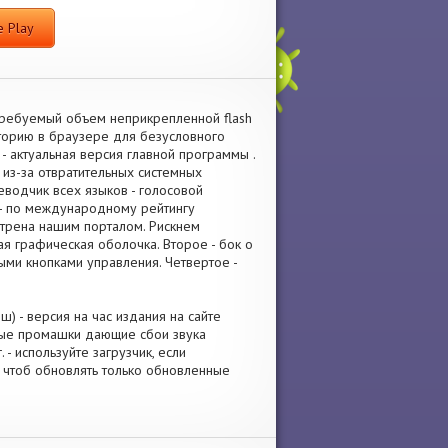
 Play
 Требуемый объем неприкрепленной flash
сторию в браузере для безусловного
 актуальная версия главной программы .
 из-за отвратительных системных
еводчик всех языков - голосовой
 - по международному рейтингу
отрена нашим порталом. Рискнем
ая графическая оболочка. Второе - бок о
ми кнопками управления. Четвертое -
) - версия на час издания на сайте
ные промашки дающие сбои звука
- используйте загрузчик, если
 чтоб обновлять только обновленные