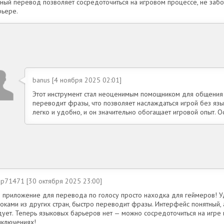
чный перевод позволяет сосредоточиться на игровом процессе, не забо
рьере.
banus [4 ноября 2025 02:01]
Этот инструмент стал неоценимым помощником для общения с
переводит фразы, что позволяет наслаждаться игрой без яз
легко и удобно, и он значительно обогащает игровой опыт. 
ip71471 [30 октября 2025 23:00]
о приложение для перевода по голосу просто находка для геймеров! У
роками из других стран, быстро переводит фразы. Интерфейс понятный,
дует. Теперь языковых барьеров нет — можно сосредоточиться на игре 
иключениях!