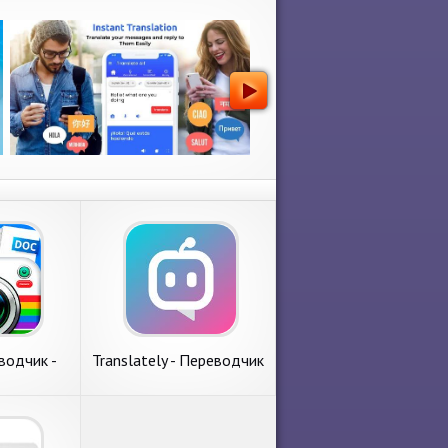
водчик -
Translately - Переводчик
 + Сканер
изображений и PDF
OC
файлов