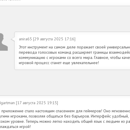
anira65 [29 августа 2025 17:16]
Этот инструмент на самом деле поражает своей универсальн
перевода голосовых команд расширяет границы взаимодейст
коммуникацию с игроками со всего мира. Главное, чтобы кач
игровой процесс станет еще увлекательнее!
gartman [17 августа 2025 19:15]
о приложение стало настоящим спасением для геймеров! Оно мгновенн
угими игроками, позволяя общаться без барьеров. Интерфейс удобный, 
соком уровне. Теперь можно легко находить общий язык с людьми из ра
лаждаться игрой!