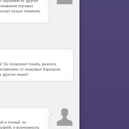
с игроками из других
познавание игровых
могает лучше понимать
! Он позволяет понять диалоги,
независимо от языковых барьеров.
а другом языке!
й и точный, он
ерфейс и возможность