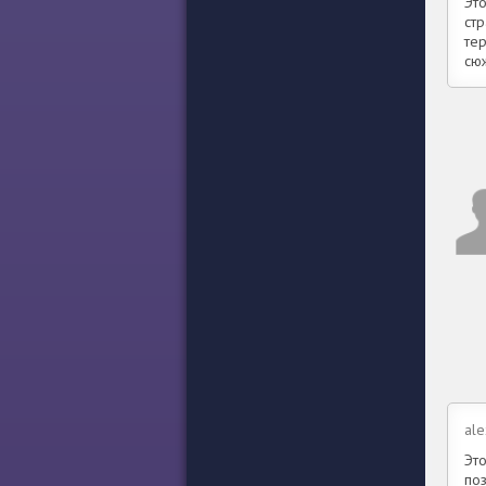
Эт
ст
те
сю
ale
Это
по