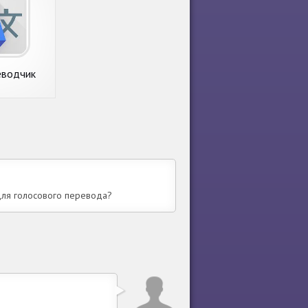
еводчик
 для голосового перевода?