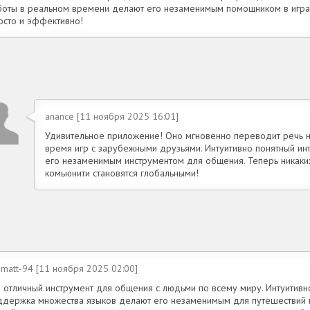
боты в реальном времени делают его незаменимым помощником в играх
осто и эффективно!
anance [11 ноября 2025 16:01]
Удивительное приложение! Оно мгновенно переводит речь на
время игр с зарубежными друзьями. Интуитивно понятный ин
его незаменимым инструментом для общения. Теперь никаки
комьюнити становятся глобальными!
matt-94 [11 ноября 2025 02:00]
о отличный инструмент для общения с людьми по всему миру. Интуитивн
ддержка множества языков делают его незаменимым для путешествий и