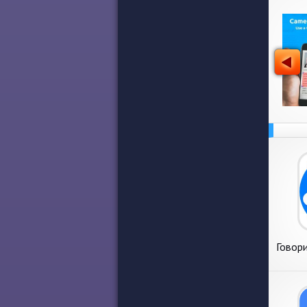
Говори
Голо