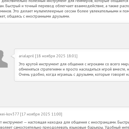
о действительно полезный инструмент для геймеров, которые общаются 
ран. Быстрый и точный перевод облегчает взаимодействие, а также рас
рминов. Это делает мультиплеерные сессии более увлекательными и по
жет, общаясь с иностранными друзьями.
arialapril [18 ноября 2025 18:01]
Это крутой инструмент для общения с игроками со всего мира
обменяться стратегиями и просто насладиться игрой вместе, 
Очень удобно, когда играешь с друзьями, которые говорят н
xei-kov377 [17 ноября 2025 11:00]
т инструмент — настоящая находка для общения с иностранцами. Быстры
зволяет самостоятельно преодолевать языковые барьеры. Удобный инт