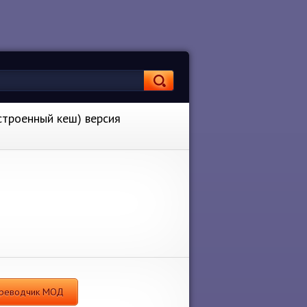
строенный кеш) версия
переводчик МОД