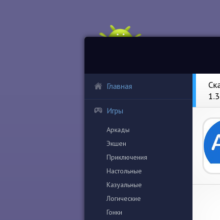
Ск
Главная
1.
Игры
Аркады
Экшен
Приключения
Настольные
Казуальные
Логические
Гонки