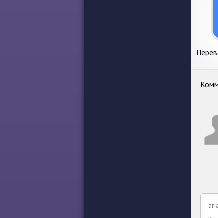
Перев
и ф
Комм
ari