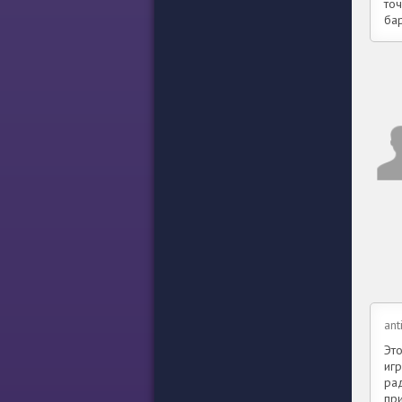
то
ба
ant
Эт
иг
ра
пр