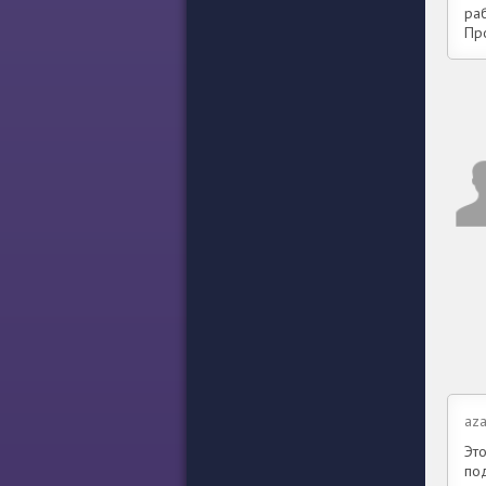
ра
Пр
aza
Эт
по