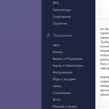
RPG
Симуляторы
Спортивные
Стратегии
на Ан
памят
Программы
завер
Требу
Авто
полож
перев
Бизнес
получ
Видео и Редакторы
разга
бок и
Карты и Навигаторы
завод
Инструменты
перев
Игры с модами
совре
аппар
Связь
инста
Социальные
прило
Фото
Музыка и Аудио