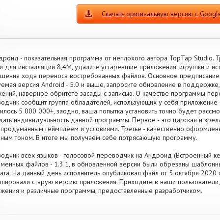
Скачать оригинальную версию с Google
дроид - показательная программа от неплохого автора TopTap Studio.
и для инсталляции 8,4M, удалите устаревшие приложения, игрушки и и
шения хода переноса востребованных файлов. Основное предписание -
емая версия Android - 5.0 и выше, запросите обновление в поддержке,
ений, наверное обритете засады с записью. О качестве программы пер
одчик сообщит группа обладателей, использующих у себя приложение
илось 5 000 000+, заодно, ваша попытка установить точно будет рассм
дать индивидуальность данной программы. Первое - это царская и зрел
 продуманным геймплеем и условиями. Третье - качественно оформлены
ным тоном. В итоге мы получаем себе потрясающую программу.
одчик всех языков - голосовой переводчик на Андроид (Встроенный кеш
менных файлов - 1.3.1, в обновленной версии были обрезаны шаблон
ата. На данный день исполнитель опубликовал файл от 5 октября 2020 г. 
ллировали старую версию приложения. Приходите в наши пользователи,
жения и различные программы, предоставленные разработчиком.