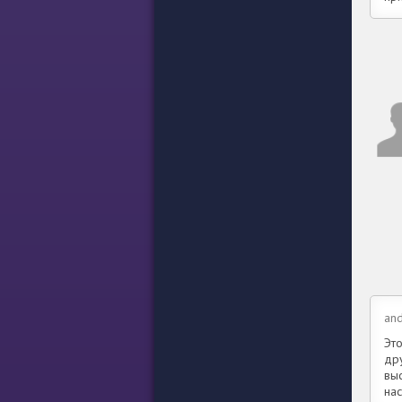
and
Эт
др
вы
нас