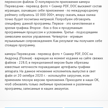
переносом файлов. О популярности приложения камера
Переводчик - перевод фото + Сканер PDF, DOC выскажет состав
играющих, скачавших себе приложение - по международному
рейтингу собралось 10 000 000+, впору сказать, ваша скачка
точно будет посчитана метрикой. Попробуем обговорить
специфику данной программы. Первое - это качественная и
зрелая графика. Второе - бок о бок и продуманным
программным процессом и условиями. Третье - подходящими
символами кнопок управления. Четвертое - игривым
музыкальным сопровождением. Как результат мы получаем себе
стоящую программу.
камера Переводчик - перевод фото + Сканер PDF, DOC на
Андроид (Полная) - вариация на момент издания на сайте свежих
файлов - 228.0, в переделанной версии были обрезаны
известные неточности пораждающие артефакты графики
аппарата. На данное мгновение исполнитель выпустил в свет
файл от 20 октября 2020 г. - используйте загрузчик, если
применяли плохую версию приложения. Приходите в наши OK,
чтоб обновлять только любимые приложения и различные
программы, записанные в наших аккаунтах.