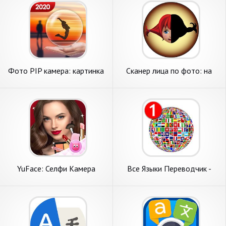
Фото PIP камера: картинка
Сканер лица по фото: на
в картинке, коллаж
какую знаменитость я похож
YuFace: Селфи Камера
Все Языки Переводчик -
Макияж Лица На Фото
Свободно голос Перевод