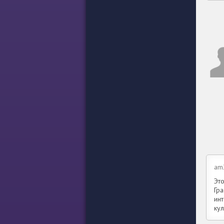
am2
Эт
Гра
ин
кул