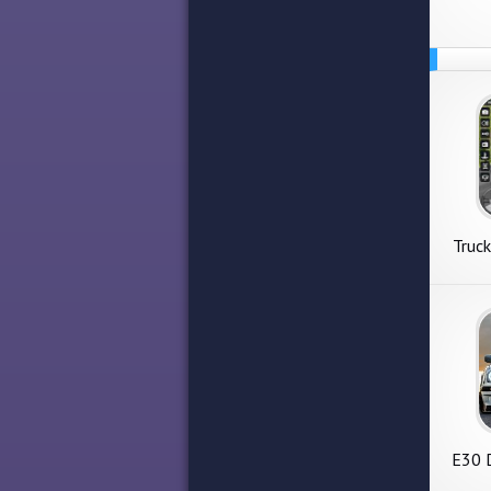
Truck
E30 D