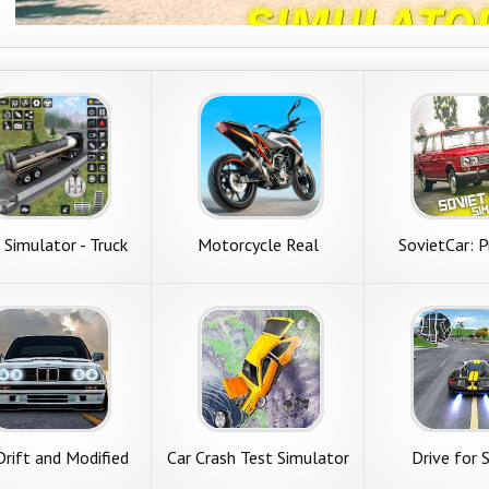
 Simulator - Truck
Motorcycle Real
SovietCar: 
Games
Simulator
rift and Modified
Car Crash Test Simulator
Drive for 
Simulator
3d: Leap of Death
Simula