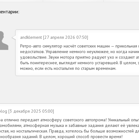
ентарии:
andklement [27 апреля 2026 07:50]
Ретро-авто симулятор насчёт советских машин — прикольная 
недостатков. Управление немного неуклюжее, но когда начин
удовольствие. Звуки мотора приятно радуют ухо и создают а
быть поинтереснее, выглядит немного устаревшей. В целом, з
можно, если есть ностальгия по старым временам.
blog [3 декабря 2025 05:00]
ра отлично передает атмосферу советского автопрома! Уникальный опы
томобилями, атмосферная музыка и забавные задания делают её увлека
стая, но ностальгическая. Правда, хотелось бы больше возможностей д
знообразия заданий. В целом, хороший способ провести время!