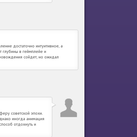
вление достаточно интуитивное, а
т глубины в геймплейе и
ровождения сойдет, но ожидал
феру советской эпохи.
днако иногда анимация
способ отдохнуть и