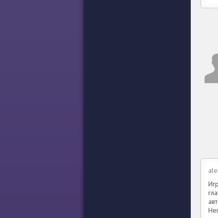
ale
Иг
гла
ав
Не