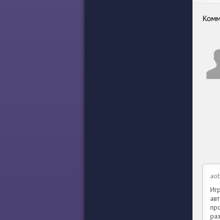
Комм
ao
Иг
ав
про
ра