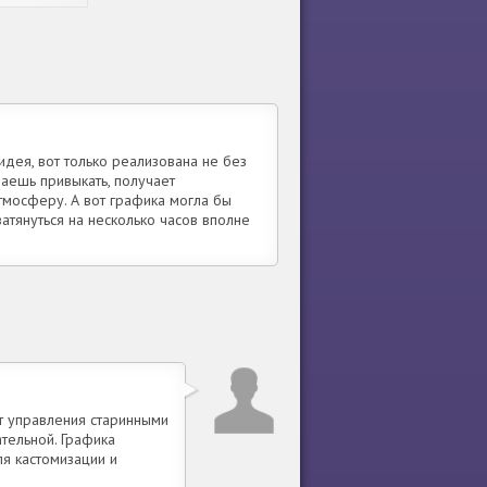
идея, вот только реализована не без
аешь привыкать, получает
тмосферу. А вот графика могла бы
атянуться на несколько часов вполне
т управления старинными
тельной. Графика
ля кастомизации и