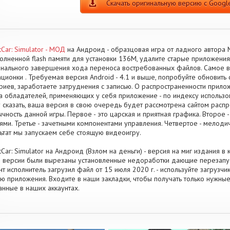
Скачать оригинальную версию с Google
tCar: Simulator - МОД
на Андроид - образцовая игра от ладного автора 
олненной flash памяти для установки 136M, удалите старые приложения
нального завершения хода переноса востребованных файлов. Самое в
ционки . Требуемая версия Android - 4.1 и выше, попробуйте обновить 
риев, заработаете затруднения с записью. О распространенности прилож
а обладателей, применяющих у себя приложение - по индексу использов
 сказать, ваша версия в свою очередь будет рассмотрена сайтом расп
чность данной игры. Первое - это царская и приятная графика. Второе
ями. Третье - зачетными компонентами управления. Четвертое - мело
ьтат мы запускаем себе стоящую видеоигру.
tCar: Simulator на Андроид (Взлом на деньги) - версия на миг издания в 
 версии были вырезаны установленные недоработки дающие перезапу
т исполнитель загрузил файл от 15 июля 2020 г. - используйте загрузч
ю приложения. Входите в наши закладки, чтобы получать только нужны
анные в наших аккаунтах.