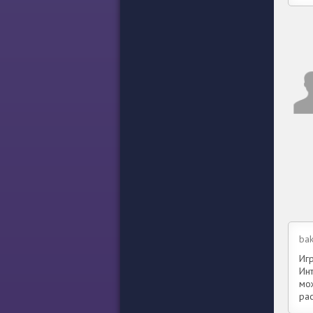
bak
Иг
Ин
мож
рас