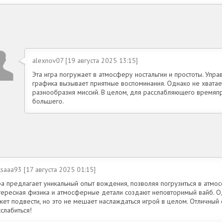
alexnov07 [19 августа 2025 13:15]
Эта игра погружает в атмосферу ностальгии и простоты. Упра
графика вызывает приятные воспоминания. Однако не хватае
разнообразия миссий. В целом, для расслабляющего времяп
большего.
saaa93 [17 августа 2025 01:15]
ра предлагает уникальный опыт вождения, позволяя погрузиться в атмос
тересная физика и атмосферные детали создают неповторимый вайб. О
ет подвести, но это не мешает наслаждаться игрой в целом. Отличный 
слабиться!