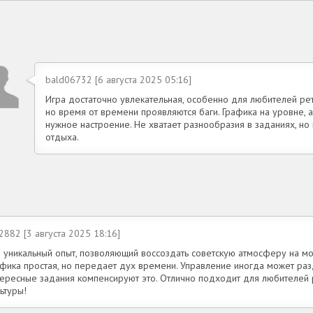
bald06732 [6 августа 2025 05:16]
Игра достаточно увлекательная, особенно для любителей ре
но время от времени проявляются баги. Графика на уровне,
нужное настроение. Не хватает разнообразия в заданиях, но
отдыха.
882 [3 августа 2025 18:16]
о уникальный опыт, позволяющий воссоздать советскую атмосферу на мо
фика простая, но передает дух времени. Управление иногда может разд
тересные задания компенсируют это. Отлично подходит для любителей 
ьтуры!