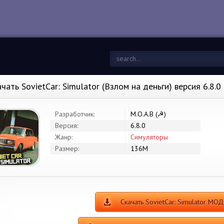
ачать SovietCar: Simulator (Взлом на деньги) версия 6.8.
Разработчик:
M.O.A.B (☭)
Версия:
6.8.0
Жанр:
Симуляторы
Размер:
136M
Скачать SovietCar: Simulator МОД