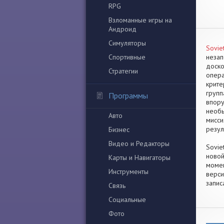
RPG
Взломанные игры на
Андроид
Симуляторы
Sovie
Спортивные
незап
доско
Стратегии
опера
крите
групп
Программы
впору
необы
Авто
мисси
резул
Бизнес
Видео и Редакторы
Sovie
новой
Карты и Навигаторы
момен
Инструменты
верси
запис
Связь
Социальные
Фото