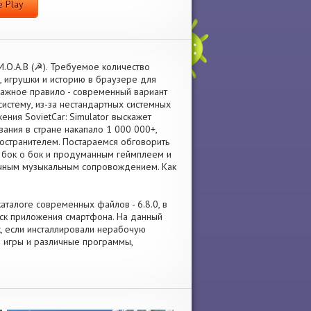
 Play
M.O.A.B (☭). Требуемое количество
, игрушки и историю в браузере для
ажное правило - современный вариант
систему, из-за нестандартных системных
ения SovietCar: Simulator выскажет
ания в стране накапало 1 000 000+,
ространителем. Постараемся обговорить
 - бок о бок и продуманным геймплеем и
дичным музыкальным сопровождением. Как
каталоге современных файлов - 6.8.0, в
ск приложения смартфона. На данный
ик, если инсталлировали нерабочую
е игры и различные программы,