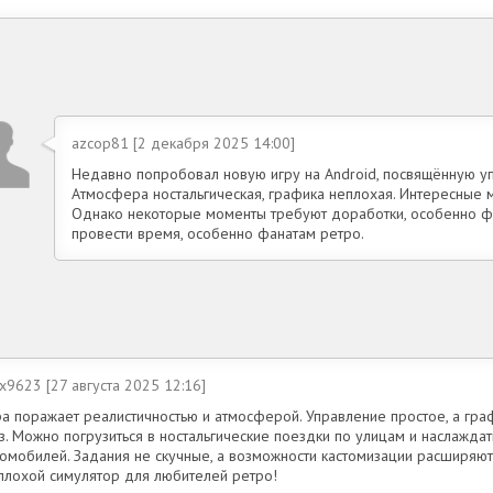
azcop81 [2 декабря 2025 14:00]
Недавно попробовал новую игру на Android, посвящённую у
Атмосфера ностальгическая, графика неплохая. Интересные 
Однако некоторые моменты требуют доработки, особенно фи
провести время, особенно фанатам ретро.
x9623 [27 августа 2025 12:16]
ра поражает реалистичностью и атмосферой. Управление простое, а гра
з. Можно погрузиться в ностальгические поездки по улицам и наслаждат
томобилей. Задания не скучные, а возможности кастомизации расширяют
плохой симулятор для любителей ретро!