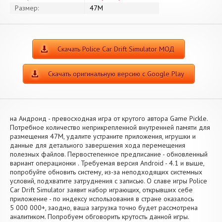
Размер:
47M
Скачать Police Car Drift Simulator МОД
Скачать оригинальную версию с Google Play
на Андроид - превосходная игра от крутого автора Game Pickle.
Потребное количество неприкрепленной внутренней памяти для
размещения 47M, удалите устраните приложения, игрушки и
данные для детального завершения хода перемещения
полезных файлов. Первостепенное предписание - обновленный
вариант операционки . Требуемая версия Android - 4.1 и выше,
попробуйте обновить систему, из-за неподходящих системных
условий, подхватите затруднения с записью. О славе игры Police
Car Drift Simulator заявит набор играющих, открывших себе
приложение - по индексу использования в стране оказалось
5 000 000+, заодно, ваша загрузка точно будет рассмотрена
аналитиком. Попробуем обговорить крутость данной игры.