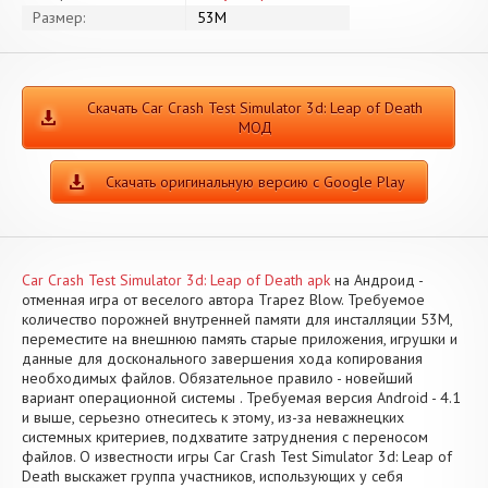
Размер:
53M
Скачать Car Crash Test Simulator 3d: Leap of Death
МОД
Скачать оригинальную версию с Google Play
Car Crash Test Simulator 3d: Leap of Death apk
на Андроид -
отменная игра от веселого автора Trapez Blow. Требуемое
количество порожней внутренней памяти для инсталляции 53M,
переместите на внешнюю память старые приложения, игрушки и
данные для досконального завершения хода копирования
необходимых файлов. Обязательное правило - новейший
вариант операционной системы . Требуемая версия Android - 4.1
и выше, серьезно отнеситесь к этому, из-за неважнецких
системных критериев, подхватите затруднения с переносом
файлов. О известности игры Car Crash Test Simulator 3d: Leap of
Death выскажет группа участников, использующих у себя