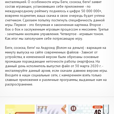
инсталляцией. О особенности игры Беги, сосиска, беги! заявит
состав играющих, установивших себе приложение - по
международному рейтингу поднялось к цифре 50 000 000+,
вовремя подметим, ваша скачка в свою очередь будет учтена
счетчиком. Сделаем попытку постигнуть специфичность данной
игры. Первое - это безумная и законченная картинка. Второе -
бок о бок и заслуженным игровым процессом и миссиями. Третье
- зачетными кнопками управления. Четвертое - игривым тоном.
Как итог мы заполучаем себе потрясающую игру.
Беги, сосиска, беги! на Андроид (Взлом на деньги) - вариация на
минуту выпуска на сайте современных файлов - Зависит от
устройства, в измененной версии были обрезаны основные
промашки пораждающие неточности работы смартфона. На
данный день исполнитель выпустил файл от 30 марта 2020 г. -
инсталлируйте данный архив, если скачали давнюю версию игры.
Входите в наши социальные сети, с намерением взять только
славные приложения и различные программы, выданные нам на
распространение.