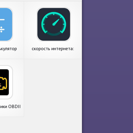
ькулятор
скорость интернета:
SpeedTest Master -
спидтест
ики OBDII