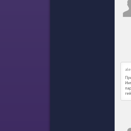
al
Пр
Ин
па
ге