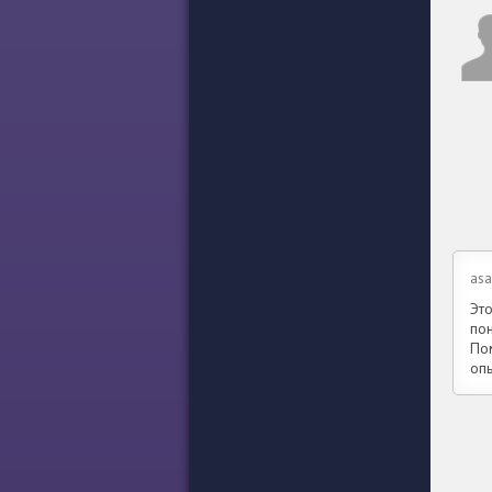
asa
Эт
по
По
оп