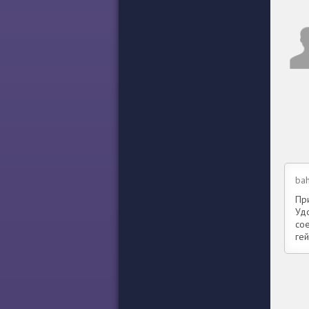
ba
Пр
Уд
сое
гей