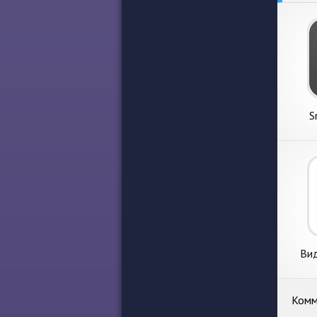
S
Ви
Комм