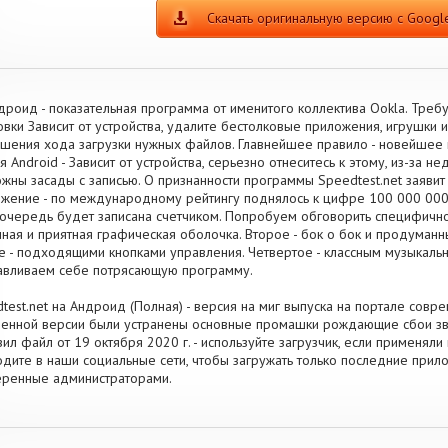
Скачать оригинальную версию с Google
дроид - показательная программа от именитого коллектива Ookla. Тре
овки Зависит от устройства, удалите бестолковые приложения, игрушки
шения хода загрузки нужных файлов. Главнейшее правило - новейшее 
я Android - Зависит от устройства, серьезно отнеситесь к этому, из-за 
жны засады с записью. О признанности программы Speedtest.net заявит
жение - по международному рейтингу поднялось к цифре 100 000 000
очередь будет записана счетчиком. Попробуем обговорить специфично
ная и приятная графическая оболочка. Второе - бок о бок и продуман
е - подходящими кнопками управления. Четвертое - классным музыкал
авливаем себе потрясающую программу.
test.net на Андроид (Полная) - версия на миг выпуска на портале совре
енной версии были устранены основные промашки рождающие сбои зву
зил файл от 19 октября 2020 г. - используйте загрузчик, если применял
дите в наши социальные сети, чтобы загружать только последние прил
ренные администраторами.