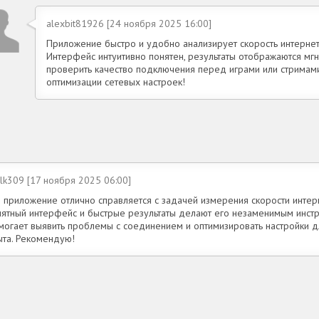
alexbit81926 [24 ноября 2025 16:00]
Приложение быстро и удобно анализирует скорость интернет
Интерфейс интуитивно понятен, результаты отображаются мг
проверить качество подключения перед играми или стримам
оптимизации сетевых настроек!
lk309 [17 ноября 2025 06:00]
о приложение отлично справляется с задачей измерения скорости интерн
нятный интерфейс и быстрые результаты делают его незаменимым инст
могает выявить проблемы с соединением и оптимизировать настройки д
ыта. Рекомендую!