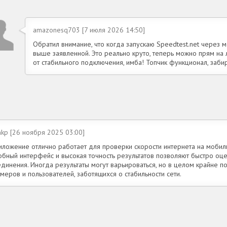
amazonesq703 [7 июля 2026 14:50]
Обратил внимание, что когда запускаю Speedtest.net через м
выше заявленной. Это реально круто, теперь можно прям на 
от стабильного подключения, имба! Топчик функционал, забира
hkp [26 ноября 2025 03:00]
иложение отлично работает для проверки скорости интернета на мобиль
обный интерфейс и высокая точность результатов позволяют быстро оце
динения. Иногда результаты могут варьироваться, но в целом крайне п
меров и пользователей, заботящихся о стабильности сети.