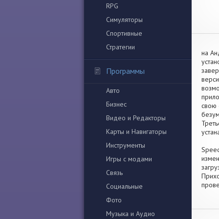
RPG
Симуляторы
Спортивные
Стратегии
на Ан
устан
Программы
завер
верси
возмо
Авто
прило
Бизнес
свою 
безум
Видео и Редакторы
Треть
Карты и Навигаторы
устан
Инструменты
Speed
измен
Игры с модами
загру
Связь
Прихо
прове
Социальные
Фото
Музыка и Аудио