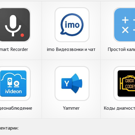
mart Recorder
imo Видеозвонки и чат
Простой кал
деонаблюдение
Yammer
Коды диагност
Ivideon
ентарии: