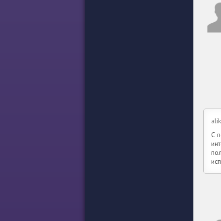
ali
С 
ин
по
исп