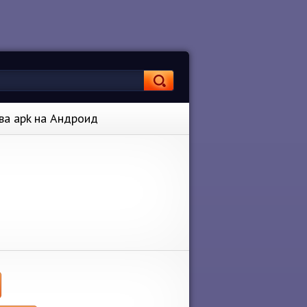
тва apk на Андроид