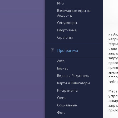
RPG
Взломанные игры на
Андроид
Симуляторы
Спортивные
на Ан
Стратегии
непри
стары
одно 
Программы
загру
загру
Авто
прило
приня
Бизнес
зрела
Видео и Редакторы
оформ
себе 
Карты и Навигаторы
Инструменты
Mega 
устро
Связь
аппар
Социальные
загру
прило
Фото