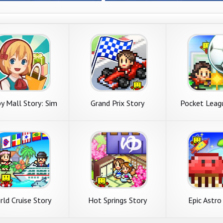
y Mall Story: Sim
Grand Prix Story
Pocket Leag
Game
ld Cruise Story
Hot Springs Story
Epic Astro