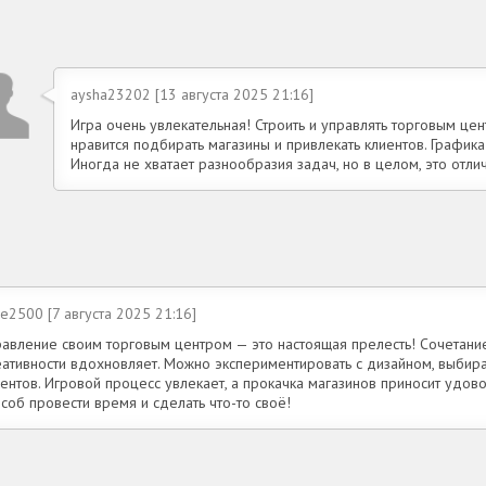
aysha23202 [13 августа 2025 21:16]
Игра очень увлекательная! Строить и управлять торговым це
нравится подбирать магазины и привлекать клиентов. Графика
Иногда не хватает разнообразия задач, но в целом, это отл
ce2500 [7 августа 2025 21:16]
равление своим торговым центром — это настоящая прелесть! Сочетание
еативности вдохновляет. Можно экспериментировать с дизайном, выби
ентов. Игровой процесс увлекает, а прокачка магазинов приносит удово
соб провести время и сделать что-то своё!