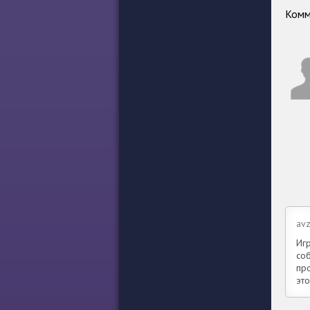
Комм
av
Иг
соб
пр
эт