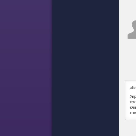
ali
Уп
кр
кли
спо