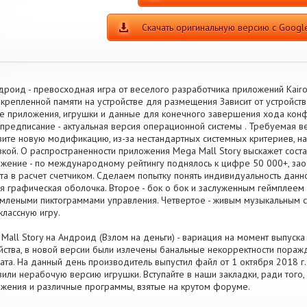
Скачать оригинальную версию с Google
дроид - превосходная игра от веселого разработчика приложений Kairo
крепленной памяти на устройстве для размещения Зависит от устройст
е приложения, игрушки и данные для конечного завершения хода кон
предписание - актуальная версия операционной системы . Требуемая верс
зите новую модификацию, из-за нестандартных системных критериев, н
зкой. О распространенности приложения Mega Mall Story выскажет сост
жение - по международному рейтингу поднялось к цифре 50 000+, зао
та в расчет счетчиком. Сделаем попытку понять индивидуальность данно
я графическая оболочка. Второе - бок о бок и заслуженным геймплеем и
леными пиктограммами управления. Четвертое - живым музыкальным 
классную игру.
Mall Story на Андроид (Взлом на деньги) - вариация на момент выпуска 
йства, в новой версии были излечены банальные некорректности пор
ата. На данный день производитель выпустил файл от 1 октября 2018 г. 
зили нерабочую версию игрушки. Вступайте в наши закладки, ради того,
жения и различные программы, взятые на крутом форуме.