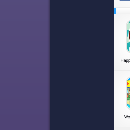
Happ
Wor