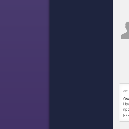
am
Оче
Нра
про
рас