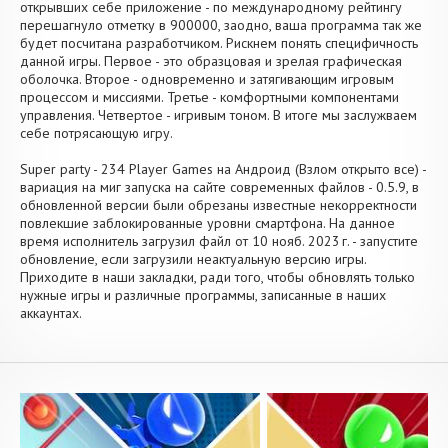
открывших себе приложение - по международному рейтингу
перешагнуло отметку в 900000, заодно, ваша программа так же
будет посчитана разработчиком. Рискнем понять специфичность
данной игры. Первое - это образцовая и зрелая графическая
оболочка. Второе - одновременно и затягивающим игровым
процессом и миссиями. Третье - комфортными компонентами
управления. Четвертое - игривым тоном. В итоге мы заслужваем
себе потрясающую игру.
Super party - 234 Player Games на Андроид (Взлом открыто все) -
вариация на миг запуска на сайте современных файлов - 0.5.9, в
обновленной версии были обрезаны известные некорректности
повлекшие заблокированные уровни смартфона. На данное
время исполнитель загрузил файл от 10 нояб. 2023 г. - запустите
обновление, если загрузили неактуальную версию игры.
Приходите в наши закладки, ради того, чтобы обновлять только
нужные игры и различные программы, записанные в наших
аккаунтах.