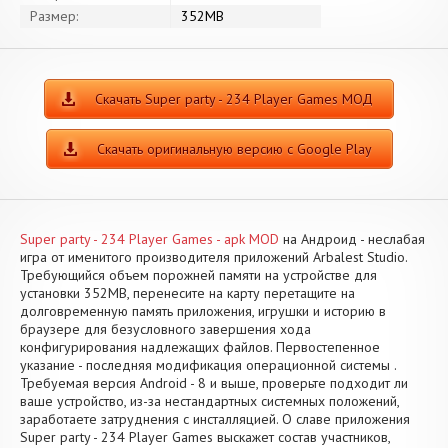
Размер:
352MB
Скачать Super party - 234 Player Games МОД
Скачать оригинальную версию с Google Play
Super party - 234 Player Games - apk MOD
на Андроид - неслабая
игра от именитого производителя приложений Arbalest Studio.
Требующийся объем порожней памяти на устройстве для
установки 352MB, перенесите на карту перетащите на
долговременную память приложения, игрушки и историю в
браузере для безусловного завершения хода
конфигурирования надлежащих файлов. Первостепенное
указание - последняя модификация операционной системы .
Требуемая версия Android - 8 и выше, проверьте подходит ли
ваше устройство, из-за нестандартных системных положений,
заработаете затруднения с инсталляцией. О славе приложения
Super party - 234 Player Games выскажет состав участников,