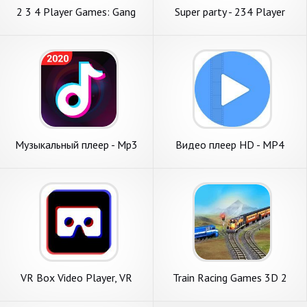
2 3 4 Player Games: Gang
Super party - 234 Player
Party
Games
Музыкальный плеер - Mp3
Видео плеер HD - MP4
Player
Player Video Player
VR Box Video Player, VR
Train Racing Games 3D 2
Video Player,VR Player 360
Player