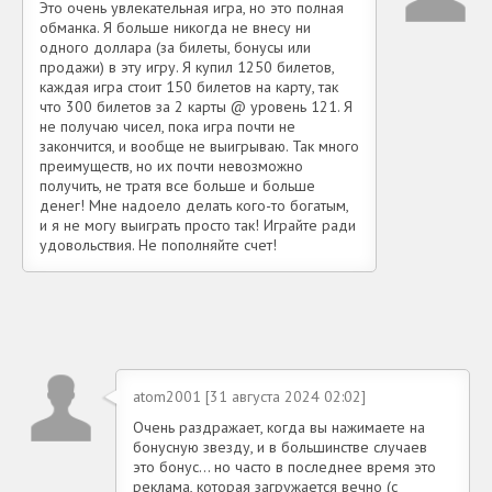
Это очень увлекательная игра, но это полная
обманка. Я больше никогда не внесу ни
одного доллара (за билеты, бонусы или
продажи) в эту игру. Я купил 1250 билетов,
каждая игра стоит 150 билетов на карту, так
что 300 билетов за 2 карты @ уровень 121. Я
не получаю чисел, пока игра почти не
закончится, и вообще не выигрываю. Так много
преимуществ, но их почти невозможно
получить, не тратя все больше и больше
денег! Мне надоело делать кого-то богатым,
и я не могу выиграть просто так! Играйте ради
удовольствия. Не пополняйте счет!
atom2001 [31 августа 2024 02:02]
Очень раздражает, когда вы нажимаете на
бонусную звезду, и в большинстве случаев
это бонус... но часто в последнее время это
реклама, которая загружается вечно (с