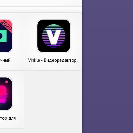
Умный
Vinkle - Видеоредактор,
ктор -
Магические эффекты
 и Видео
тор для
k - видео
ты