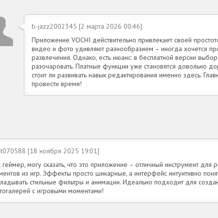
b-jazz2002345 [2 марта 2026 00:46]
Приложение VOCHI действительно привлекает своей простот
видео и фото удивляют разнообразием – иногда хочется пр
развлечения. Однако, есть нюанс: в бесплатной версии выбо
разочаровать. Платные функции уже становятся довольно дор
стоит ли развивать навык редактирования именно здесь. Гла
провести время!
at070588 [18 ноября 2025 19:01]
 геймер, могу сказать, что это приложение – отличный инструмент для 
ментов из игр. Эффекты просто шикарные, а интерфейс интуитивно пон
кладывать стильные фильтры и анимации. Идеально подходит для созда
тогалерей с игровыми моментами!