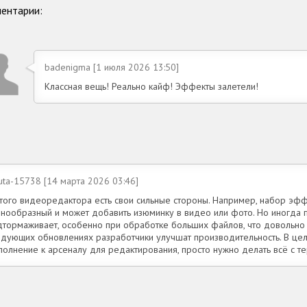
ентарии:
badenigma [1 июля 2026 13:50]
Классная вещь! Реально кайф! Эффекты залетели!
uta-15738 [14 марта 2026 03:46]
этого видеоредактора есть свои сильные стороны. Например, набор эф
знообразный и может добавить изюминку в видео или фото. Но иногда
дтормаживает, особенно при обработке больших файлов, что довольно 
едующих обновлениях разработчики улучшат производительность. В це
полнение к арсеналу для редактирования, просто нужно делать всё с т