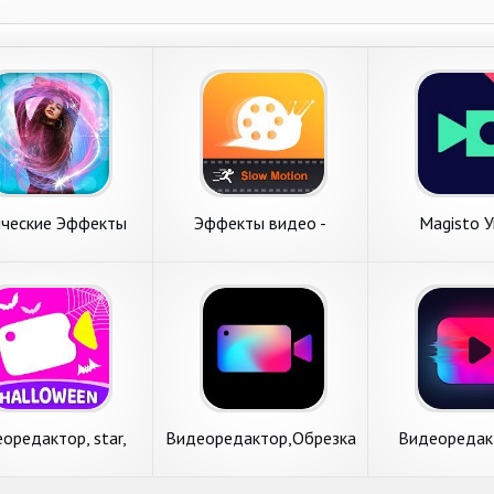
ческие Эффекты
Эффекты видео -
Magisto 
для Фото
быстрое и замедленное
Видеореда
видео
Монтаж Фото
оредактор, star,
Видеоредактор,Обрезка
Видеоредак
ческие эффекты-
видео,Музыка,Эффекты
Лайк, Tik To
MagoVideo
эффек