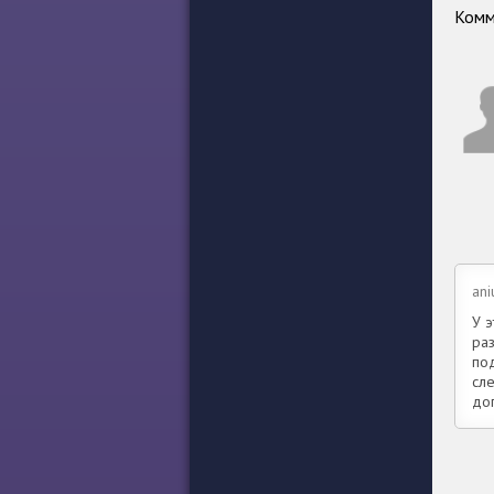
Комм
ani
У 
ра
по
сл
до