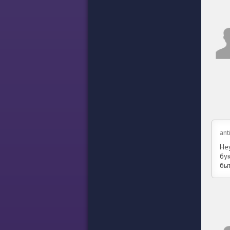
ant
Не
бук
бы