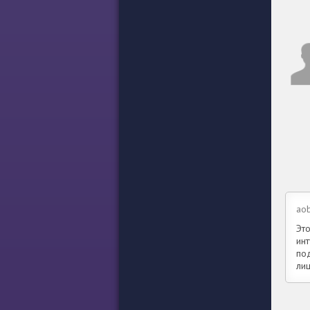
aob
Эт
ин
по
ли