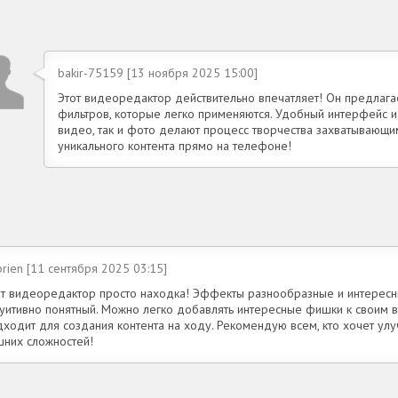
bakir-75159 [13 ноября 2025 15:00]
Этот видеоредактор действительно впечатляет! Он предлаг
фильтров, которые легко применяются. Удобный интерфейс и
видео, так и фото делают процесс творчества захватывающи
уникального контента прямо на телефоне!
rien [11 сентября 2025 03:15]
от видеоредактор просто находка! Эффекты разнообразные и интересн
туитивно понятный. Можно легко добавлять интересные фишки к своим 
дходит для создания контента на ходу. Рекомендую всем, кто хочет ул
шних сложностей!