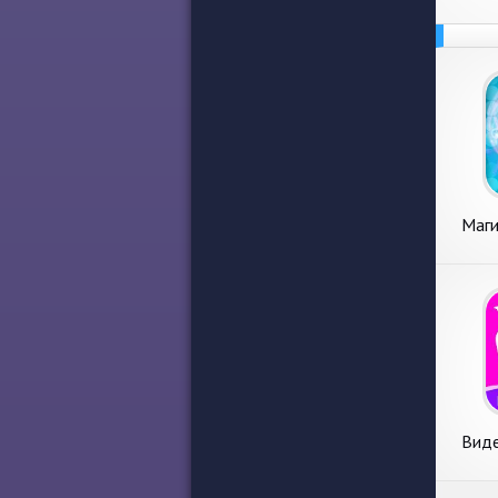
Маги
Виде
маги