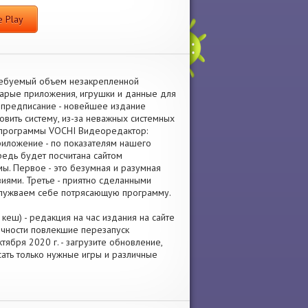
 Play
Требуемый объем незакрепленной
тарые приложения, игрушки и данные для
 предписание - новейшее издание
овить систему, из-за неважных системных
и программы VOCHI Видеоредактор:
риложение - по показателям нашего
редь будет посчитана сайтом
ы. Первое - это безумная и разумная
иями. Третье - приятно сделанными
аслужваем себе потрясающую программу.
еш) - редакция на час издания на сайте
очности повлекшие перезапуск
ября 2020 г. - загрузите обновление,
сать только нужные игры и различные