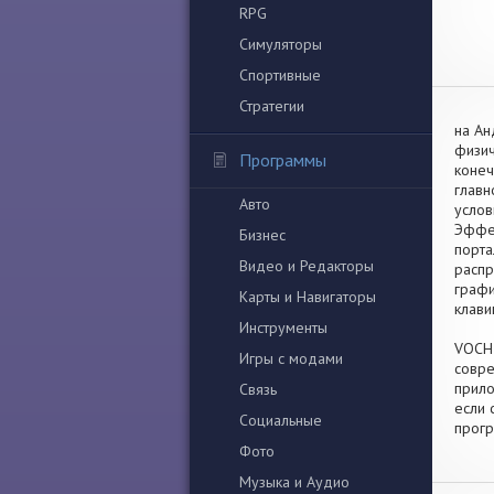
RPG
Симуляторы
Спортивные
Стратегии
на Ан
физич
Программы
конеч
главн
Авто
услов
Эффек
Бизнес
порта
Видео и Редакторы
распр
графи
Карты и Навигаторы
клави
Инструменты
VOCHI
Игры с модами
совре
прило
Связь
если 
Социальные
прогр
Фото
Музыка и Аудио