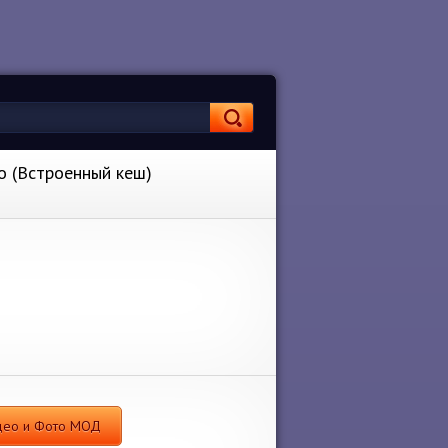
о (Встроенный кеш)
идео и Фото МОД