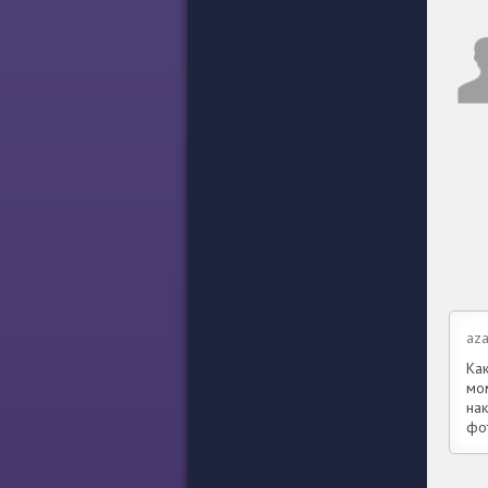
az
Как
мо
на
фо