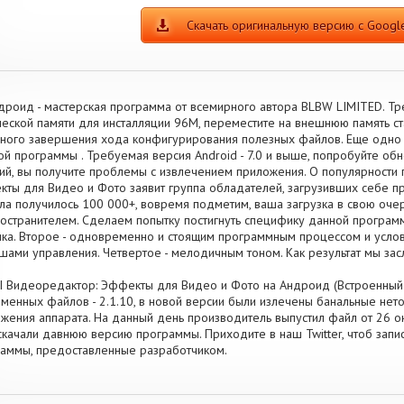
Скачать оригинальную версию с Google
дроид - мастерская программа от всемирного автора BLBW LIMITED. 
еской памяти для инсталляции 96M, переместите на внешнюю память с
ного завершения хода конфигурирования полезных файлов. Еще одно
ой программы . Требуемая версия Android - 7.0 и выше, попробуйте обн
ий, вы получите проблемы с извлечением приложения. О популярност
ты для Видео и Фото заявит группа обладателей, загрузивших себе п
ла получилось 100 000+, вовремя подметим, ваша загрузка в свою оче
остранителем. Сделаем попытку постигнуть специфику данной программ
ка. Второе - одновременно и стоящим программным процессом и услов
шами управления. Четвертое - мелодичным тоном. Как результат мы з
 Видеоредактор: Эффекты для Видео и Фото на Андроид (Встроенный к
менных файлов - 2.1.10, в новой версии были излечены банальные нет
жения аппарата. На данный день производитель выпустил файл от 26 окт
скачали давнюю версию программы. Приходите в наш Twitter, чтоб запи
аммы, предоставленные разработчиком.