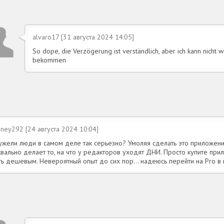
alvaro17 [31 августа 2024 14:05]
So dope, die Verzögerung ist verständlich, aber ich kann nicht 
bekommen
iney292 [24 августа 2024 10:04]
ужели люди в самом деле так серьезно? Умоляя сделать это приложени
вально делает то, на что у редакторов уходят ДНИ. Просто купите при
ть дешевым. Невероятный опыт до сих пор... надеюсь перейти на Pro в