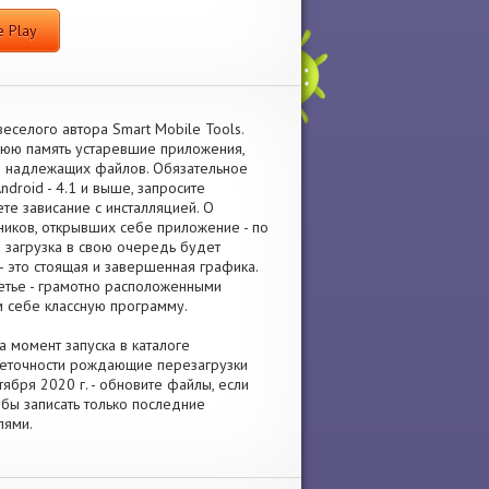
 Play
еселого автора Smart Mobile Tools.
шнюю память устаревшие приложения,
я надлежащих файлов. Обязательное
droid - 4.1 и выше, запросите
те зависание с инсталляцией. О
ников, открывших себе приложение - по
 загрузка в свою очередь будет
- это стоящая и завершенная графика.
етье - грамотно расположенными
м себе классную программу.
 момент запуска в каталоге
 неточности рождающие перезагрузки
бря 2020 г. - обновите файлы, если
бы записать только последние
лями.