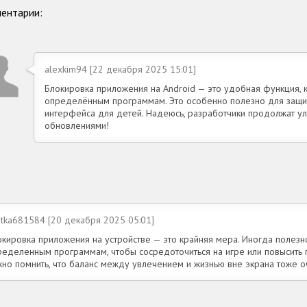
ентарии:
alexkim94 [22 декабря 2025 15:01]
Блокировка приложения на Android — это удобная функция, к
определённым программам. Это особенно полезно для защи
интерфейса для детей. Надеюсь, разработчики продолжат ул
обновлениями!
utka681584 [20 декабря 2025 05:01]
кировка приложения на устройстве — это крайняя мера. Иногда полезно
ределенным программам, чтобы сосредоточиться на игре или повысить 
жно помнить, что баланс между увлечением и жизнью вне экрана тоже о