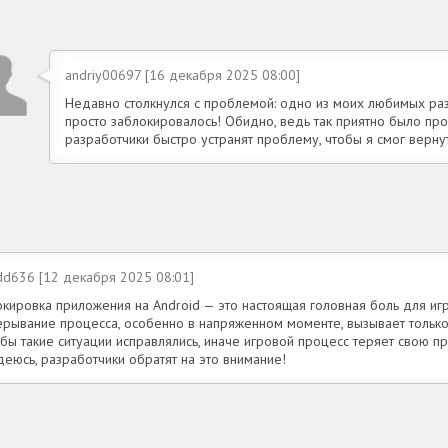
andriy00697 [16 декабря 2025 08:00]
Недавно столкнулся с проблемой: одно из моих любимых раз
просто заблокировалось! Обидно, ведь так приятно было про
разработчики быстро устранят проблему, чтобы я смог вернут
dd636 [12 декабря 2025 08:01]
окировка приложения на Android — это настоящая головная боль для иг
ерывание процесса, особенно в напряженном моменте, вызывает только
бы такие ситуации исправлялись, иначе игровой процесс теряет свою пр
еюсь, разработчики обратят на это внимание!