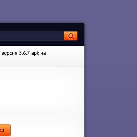
ерсия 5.6.7 apk на
ОД