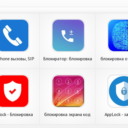
hone вызовы, SIP
Блокиратор: блокировка
блокировка о
нт & блокировка
звонков, черный список
пальц
спама
ock - Блокировка
блокировка экрана код
AppLock - з
кламы из всех
доступа
блокиро
браузеров