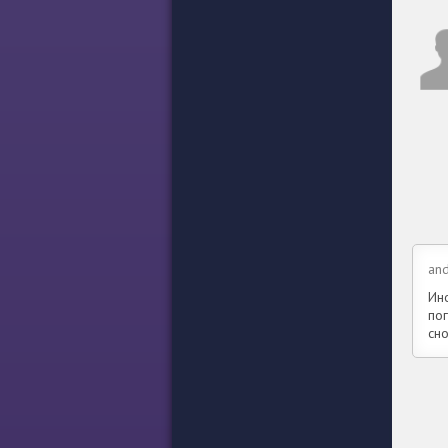
and
Ин
по
сн