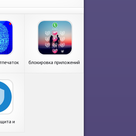
тпечаток
блокировка приложений
а
ащита и
вка