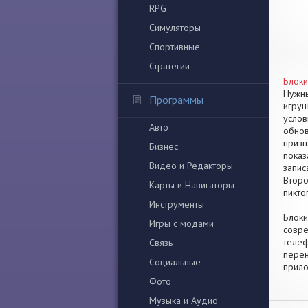
RPG
Симуляторы
Спортивные
Стратегии
Блоки
Нужны
Программы
игруш
услов
Авто
обнов
призн
Бизнес
показ
Видео и Редакторы
запис
Второ
Карты и Навигаторы
пикто
Инструменты
Блоки
Игры с модами
совре
телеф
Связь
перен
Социальные
прило
Фото
Музыка и Аудио