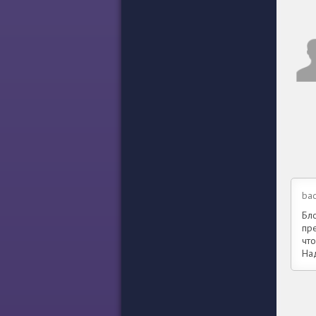
ba
Бл
пр
что
Над