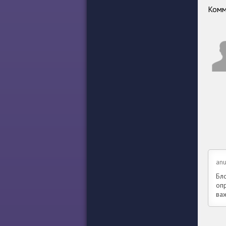
Комм
an
Бло
оп
ва