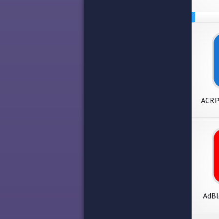
ACRP
клие
AdBl
ре