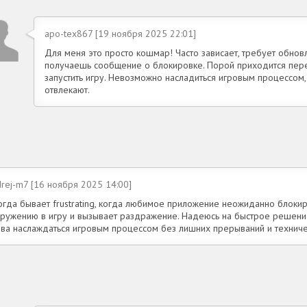
apo-tex867 [19 ноября 2025 22:01]
Для меня это просто кошмар! Часто зависает, требует обновл
получаешь сообщение о блокировке. Порой приходится перез
запустить игру. Невозможно насладиться игровым процессом
отвлекают.
rej-m7 [16 ноября 2025 14:00]
огда бывает frustrating, когда любимое приложение неожиданно блокир
гружению в игру и вызывает раздражение. Надеюсь на быстрое решени
ова наслаждаться игровым процессом без лишних прерываний и техниче