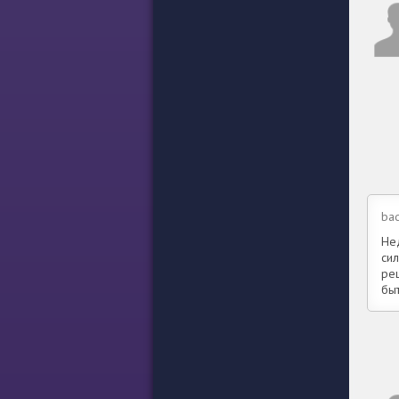
bad
Не
сил
ре
быт