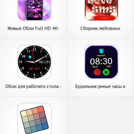
Живые Обои Full HD 4K-
Сборник любовных
WALLPS
сообщений. Открытки +
обои.
Обои для рабочего стола -
Будильник:умные часы и
Обои для рабочего стола
часы обои