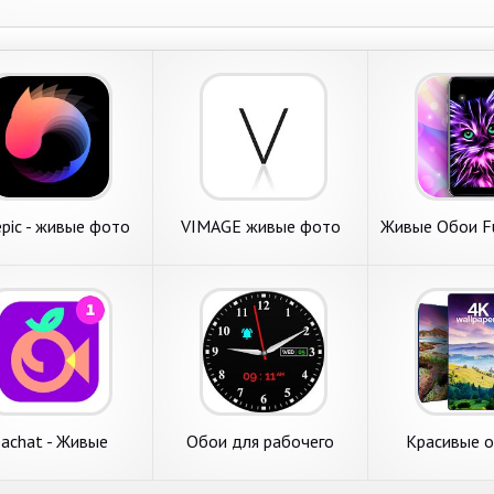
pic - живые фото
VIMAGE живые фото
Живые Обои Fu
имация оживить
эффекта оживить фото
WALL
редактор
d3d пресеты
achat - Живые
Обои для рабочего
Красивые о
Видеочаты
стола - Обои для
рабочего стола