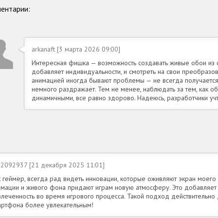
ентарии:
arkanaft [3 марта 2026 09:00]
Интересная фишка — возможность создавать живые обои из с
добавляет индивидуальности, и смотреть на свои преобразов
анимацией иногда бывают проблемы — не всегда получается 
немного раздражает. Тем не менее, наблюдать за тем, как 
динамичными, все равно здорово. Надеюсь, разработчики у
d2092937 [21 декабря 2025 11:01]
к геймер, всегда рад видеть инновации, которые оживляют экран моего 
имации и живого фона придают играм новую атмосферу. Это добавляет 
влеченность во время игрового процесса. Такой подход действительно
артфона более увлекательным!