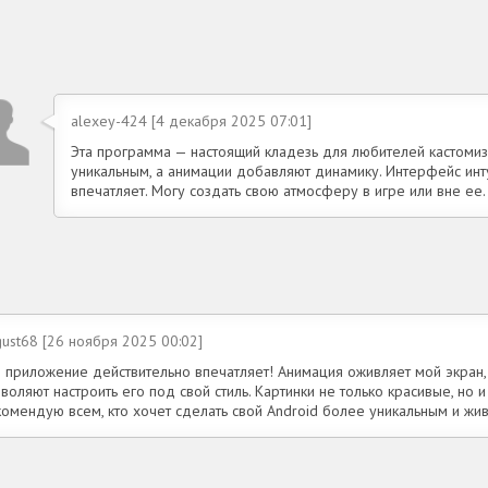
alexey-424 [4 декабря 2025 07:01]
Эта программа — настоящий кладезь для любителей кастоми
уникальным, а анимации добавляют динамику. Интерфейс инт
впечатляет. Могу создать свою атмосферу в игре или вне е
ust68 [26 ноября 2025 00:02]
о приложение действительно впечатляет! Анимация оживляет мой экран,
воляют настроить его под свой стиль. Картинки не только красивые, но и 
комендую всем, кто хочет сделать свой Android более уникальным и жи