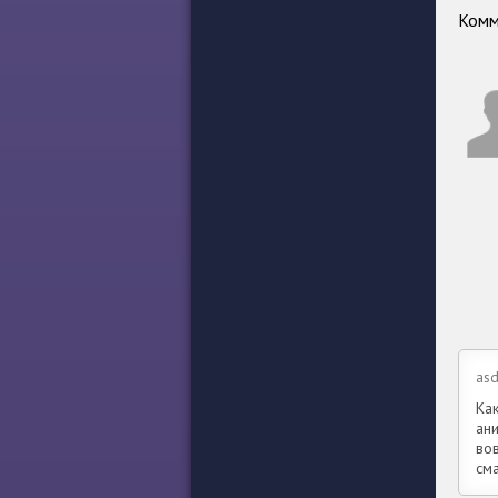
Комм
as
Ка
ан
во
см