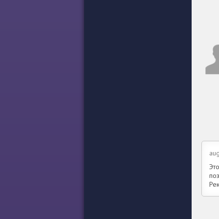
aug
Эт
поз
Ре