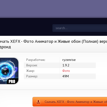
ачать XEFX - Фото Аниматор и Живые обои (Полная) верси
дроид
Разработчик:
ryzenrise
Версия:
1.9.2
Жанр:
Фото
Размер:
49M
Скачать XEFX - Фото Аниматор и Живые 