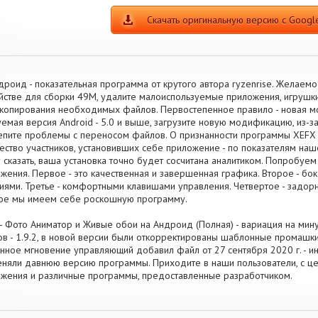
Скачать оригинальную версию с Google
дроид - показательная программа от крутого автора ryzenrise. Желаемо
йстве для сборки 49M, удалите малоиспользуемые приложения, игруш
копирования необходимых файлов. Первостепенное правило - новая м
емая версия Android - 5.0 и выше, загрузите новую модификацию, из-з
пите проблемы с переносом файлов. О признанности программы XEFX 
ество участников, установивших себе приложение - по показателям наш
 сказать, ваша установка точно будет сосчитана аналитиком. Попробуе
жения. Первое - это качественная и завершенная графика. Второе - бо
иями. Третье - комфортными клавишами управления. Четвертое - задо
ое мы имеем себе роскошную программу.
- Фото Аниматор и Живые обои на Андроид (Полная) - вариация на мин
в - 1.9.2, в новой версии были откорректированы шаблонные промашк
нное мгновение управляющий добавил файл от 27 сентября 2020 г. - ин
няли давнюю версию программы. Приходите в наши пользователи, с це
жения и различные программы, предоставленные разработчиком.