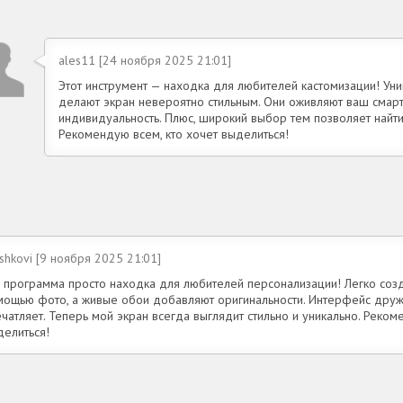
ales11 [24 ноября 2025 21:01]
Этот инструмент — находка для любителей кастомизации! Ун
делают экран невероятно стильным. Они оживляют ваш смар
индивидуальность. Плюс, широкий выбор тем позволяет найти
Рекомендую всем, кто хочет выделиться!
shkovi [9 ноября 2025 21:01]
а программа просто находка для любителей персонализации! Легко соз
мощью фото, а живые обои добавляют оригинальности. Интерфейс друж
чатляет. Теперь мой экран всегда выглядит стильно и уникально. Реком
делиться!