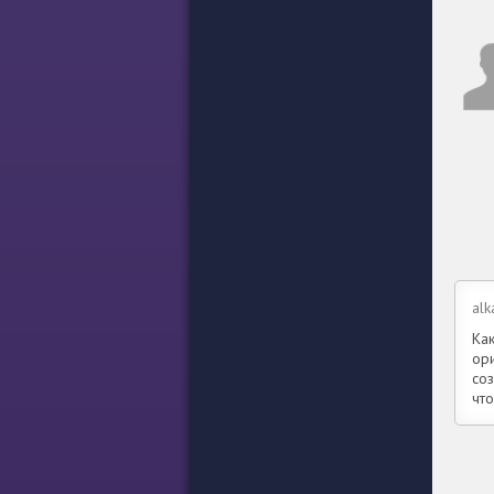
alk
Как
ор
со
что