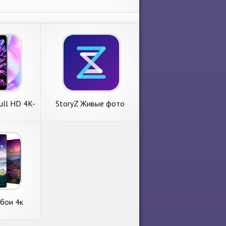
ll HD 4K-
StoryZ Живые фото
PS
бои 4к