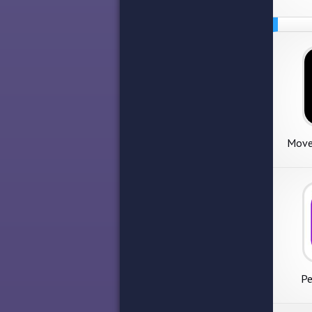
Move
ан
Pe