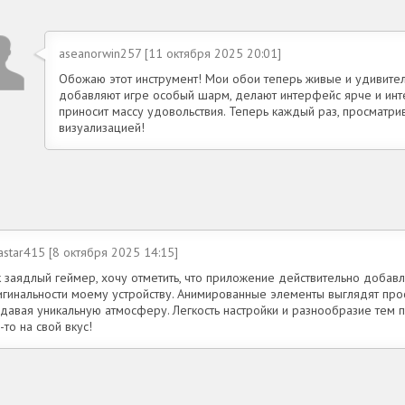
aseanorwin257 [11 октября 2025 20:01]
Обожаю этот инструмент! Мои обои теперь живые и удивите
добавляют игре особый шарм, делают интерфейс ярче и интер
приносит массу удовольствия. Теперь каждый раз, просматр
визуализацией!
astar415 [8 октября 2025 14:15]
 заядлый геймер, хочу отметить, что приложение действительно добавл
игинальности моему устройству. Анимированные элементы выглядят про
здавая уникальную атмосферу. Легкость настройки и разнообразие тем 
-то на свой вкус!