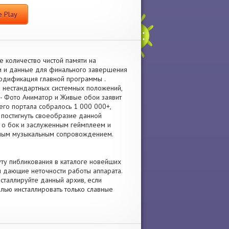
 Play
е количество чистой памяти на
ки и данные для финального завершения
одификация главной программы .
а нестандартных системных положений,
- Фото Аниматор и Живые обои заявит
его портала собралось 1 000 000+,
м постигнуть своеобразие данной
к о бок и заслуженным геймплеем и
рным музыкальным сопровождением.
уту пибликования в каталоге новейших
и дающие неточности работы аппарата.
сталлируйте данный архив, если
лью инсталлировать только славные