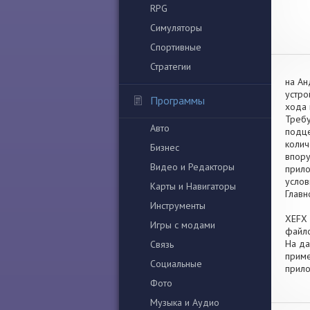
RPG
Симуляторы
Спортивные
Стратегии
на Ан
устро
Программы
хода 
Требу
Авто
подце
колич
Бизнес
впору
Видео и Редакторы
прило
услов
Карты и Навигаторы
Главн
Инструменты
XEFX 
Игры с модами
файло
На да
Связь
приме
Социальные
прило
Фото
Музыка и Аудио