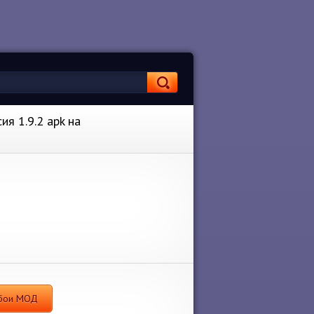
я 1.9.2 apk на
обои МОД