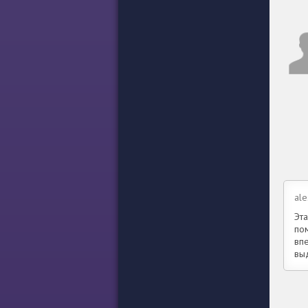
ale
Эт
по
впе
вы