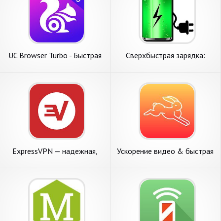
UC Browser Turbo - Быстрая
Сверхбыстрая зарядка:
загрузка, Безопасный
супер быстрая зарядка 2021
⚡
ExpressVPN — надежная,
Ускорение видео & быстрая
анонимная и быстрая VPN
съемка! Фаст мо редактор