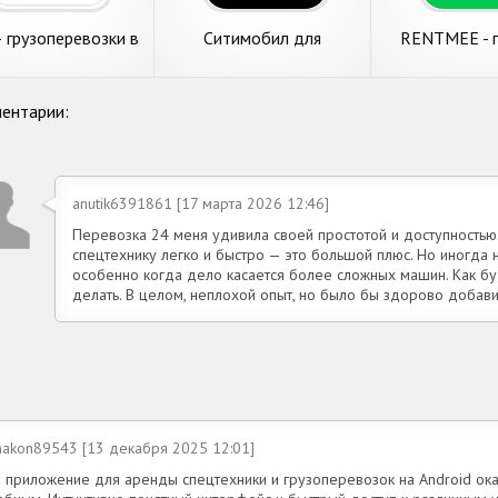
 грузоперевозки в
Ситимобил для
RENTMEE - п
000 населенных
водителей - регистрация,
аренда 
пунктов
аренда
ентарии:
anutik6391861 [17 марта 2026 12:46]
Перевозка 24 меня удивила своей простотой и доступностью
спецтехнику легко и быстро — это большой плюс. Но иногда 
особенно когда дело касается более сложных машин. Как будт
делать. В целом, неплохой опыт, но было бы здорово добав
makon89543 [13 декабря 2025 12:01]
о приложение для аренды спецтехники и грузоперевозок на Android ока