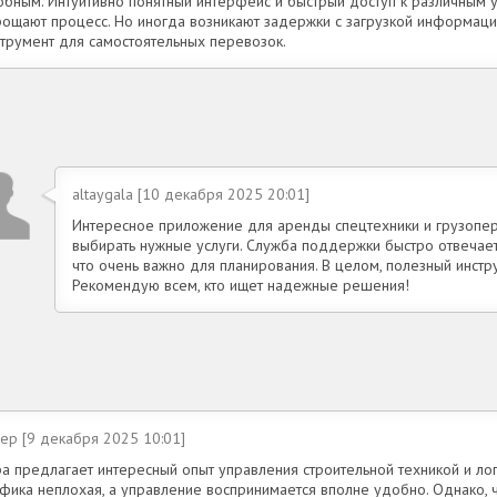
обным. Интуитивно понятный интерфейс и быстрый доступ к различным у
рощают процесс. Но иногда возникают задержки с загрузкой информаци
струмент для самостоятельных перевозок.
altaygala [10 декабря 2025 20:01]
Интересное приложение для аренды спецтехники и грузопер
выбирать нужные услуги. Служба поддержки быстро отвечает
что очень важно для планирования. В целом, полезный инстр
Рекомендую всем, кто ищет надежные решения!
lep [9 декабря 2025 10:01]
ра предлагает интересный опыт управления строительной техникой и ло
афика неплохая, а управление воспринимается вполне удобно. Однако,