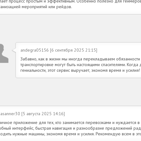
лает процесс простым и эффективным. Особенно полезно для геймеро
ганизацией мероприятий или рейдов.
andegra05156 [6 сентября 2025 21:15]
Забавно, как в жизни мы иногда перекладываем обязанности н
транспортировке могут быть настоящими спасителями. Когда
гениальности, этот сервис выручает, экономя время и усилия!
asanner30 [5 августа 2025 14:16]
личное приложение для тех, кто занимается перевозками и нуждается в
обный интерфейс, быстрая навигация и разнообразие предложений рад
ходить нужные машины, экономя время и усилия. Рекомендую всем в эт