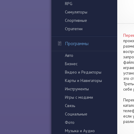
RPG
Симуляторы
Спортивные
Стратегии
Перев
произ
Программы
разме
востр
Авто
запро
файло
Бизнес
играю
Видео и Редакторы
устан
это с
Карты и Навигаторы
Треть
Инструменты
себе 
Игры с модами
Перев
катал
Связь
телеф
Социальные
если 
разли
Фото
Музыка и Аудио