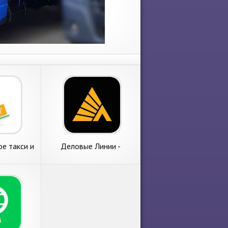
ое такси и
Деловые Линии -
возки.
грузоперевозки по
России от 1 кг