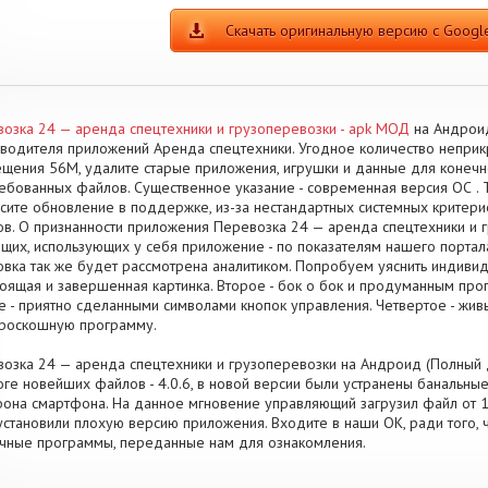
Скачать оригинальную версию с Google
озка 24 — аренда спецтехники и грузоперевозки - apk МОД
на Андроид
водителя приложений Аренда спецтехники. Угодное количество непри
щения 56M, удалите старые приложения, игрушки и данные для конеч
ебованных файлов. Существенное указание - современная версия ОС . Т
сите обновление в поддержке, из-за нестандартных системных критери
в. О признанности приложения Перевозка 24 — аренда спецтехники и 
щих, использующих у себя приложение - по показателям нашего портал
овка так же будет рассмотрена аналитиком. Попробуем уяснить индиви
тоящая и завершенная картинка. Второе - бок о бок и продуманным пр
е - приятно сделанными символами кнопок управления. Четвертое - жив
роскошную программу.
озка 24 — аренда спецтехники и грузоперевозки на Андроид (Полный до
оге новейших файлов - 4.0.6, в новой версии были устранены банальны
она смартфона. На данное мгновение управляющий загрузил файл от 13
установили плохую версию приложения. Входите в наши OK, ради того, 
чные программы, переданные нам для ознакомления.