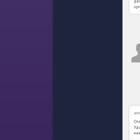
де
ор
ann
От
Уд
на