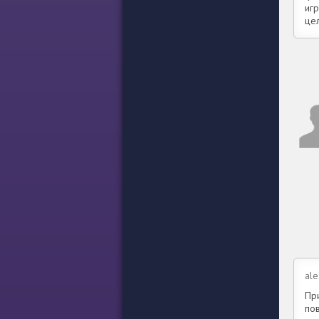
иг
це
al
Пр
по