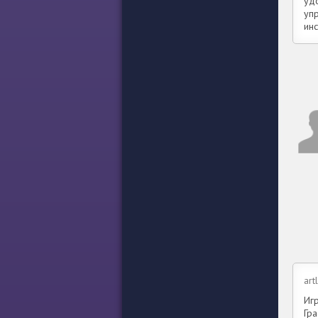
уд
уп
ин
art
Иг
Гр