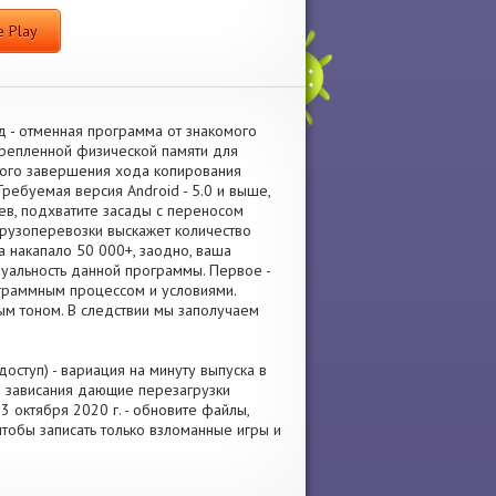
 Play
 - отменная программа от знакомого
крепленной физической памяти для
ного завершения хода копирования
ребуемая версия Android - 5.0 и выше,
ев, подхватите засады с переносом
грузоперевозки выскажет количество
а накапало 50 000+, заодно, ваша
дуальность данной программы. Первое -
ограммным процессом и условиями.
ым тоном. В следствии мы заполучаем
ступ) - вариация на минуту выпуска в
е зависания дающие перезагрузки
 октября 2020 г. - обновите файлы,
чтобы записать только взломанные игры и