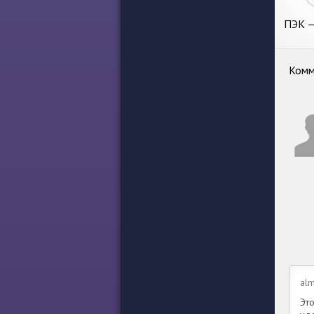
ПЭК —
100
Комм
al
Эт