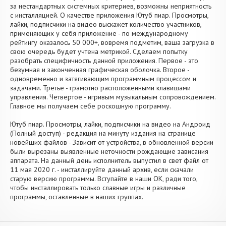
за нестандартных системных критериев, возможны неприятность
с инсталляцией. О качестве приложения Ютуб пиар. Просмотры,
лайки, подписчики на видео выскажет количество участников,
применяющих у себя приложение - по международному
рейтингу оказалось 50 000+, вовремя подметим, ваша загрузка в
свою очередь будет учтена метрикой. Сделаем попытку
разобрать специфичность данной приложения. Первое - это
безумная и законченная графическая оболочка. Второе -
одновременно и затягивающим программным процессом и
задачами. Третье - грамотно расположенными клавишами
управления. Четвертое - игривым музыкальным сопровождением.
Главное мы получаем себе роскошную программу.
Ютуб пиар. Просмотры, лайки, подписчики на видео на Андроид
(Полный доступ) - редакция на минуту издания на странице
новейших файлов - Зависит от устройства, в обновленной версии
были вырезаны выявленные неточности рождающие зависания
аппарата. На данный день исполнитель выпустил в свет файл от
11 мая 2020 г. - инсталлируйте данный архив, если скачали
старую версию программы. Вступайте в наши OK, ради того,
чтобы инсталлировать только славные игры и различные
программы, оставленные в наших группах.