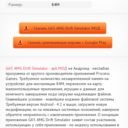
Размер:
84M
Скачать G65 AMG Drift Simulator МОД
Скачать оригинальную версию с Google Play
G65 AMG Drift Simulator - apk МОД
на Андроид - неслабая
программа от крутого производителя приложений Process
Games. Требуемое количество незакрепленной памяти на
устройстве для инсталляции 84M, перенесите на карту
малоиспользуемые приложения, игрушки и данные для
конечного завершения хода загрузки надлежащих файлов.
Главнейшее условие - новейшее издание файловой системы .
Требуемая версия Android - 4.1 и выше, загрузите новую
модификацию, из-за неважных системных положений, наверное
обритете неприятность с извлечением приложения. О кондиции
приложения G65 AMG Drift Simulator заявит состав участников,
использующих у себя приложение - по индексу использования в