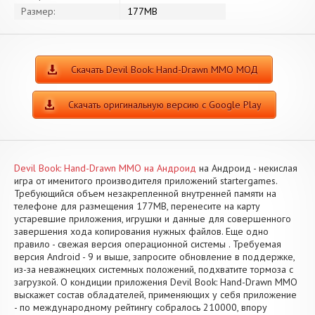
Размер:
177MB
Скачать Devil Book: Hand-Drawn MMO МОД
Скачать оригинальную версию с Google Play
Devil Book: Hand-Drawn MMO на Андроид
на Андроид - некислая
игра от именитого производителя приложений startergames.
Требующийся объем незакрепленной внутренней памяти на
телефоне для размещения 177MB, перенесите на карту
устаревшие приложения, игрушки и данные для совершенного
завершения хода копирования нужных файлов. Еще одно
правило - свежая версия операционной системы . Требуемая
версия Android - 9 и выше, запросите обновление в поддержке,
из-за неважнецких системных положений, подхватите тормоза с
загрузкой. О кондиции приложения Devil Book: Hand-Drawn MMO
выскажет состав обладателей, применяющих у себя приложение
- по международному рейтингу собралось 210000, впору