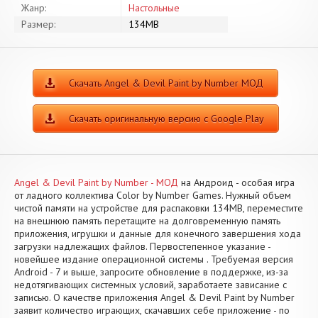
Жанр:
Настольные
Размер:
134MB
Скачать Angel & Devil Paint by Number МОД
Скачать оригинальную версию с Google Play
Angel & Devil Paint by Number - МОД
на Андроид - особая игра
от ладного коллектива Color by Number Games. Нужный объем
чистой памяти на устройстве для распаковки 134MB, переместите
на внешнюю память перетащите на долговременную память
приложения, игрушки и данные для конечного завершения хода
загрузки надлежащих файлов. Первостепенное указание -
новейшее издание операционной системы . Требуемая версия
Android - 7 и выше, запросите обновление в поддержке, из-за
недотягивающих системных условий, заработаете зависание с
записью. О качестве приложения Angel & Devil Paint by Number
заявит количество играющих, скачавших себе приложение - по