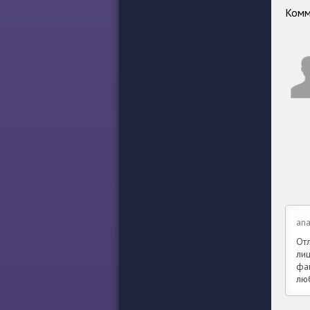
Комм
ana
От
ли
фа
лю