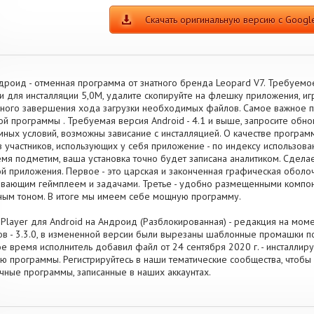
Скачать оригинальную версию с Google
дроид - отменная программа от знатного бренда Leopard V7. Требуемо
и для инсталляции 5,0M, удалите скопируйте на флешку приложения, и
ного завершения хода загрузки необходимых файлов. Самое важное п
ой программы . Требуемая версия Android - 4.1 и выше, запросите обн
мных условий, возможны зависание с инсталляцией. О качестве программ
в участников, использующих у себя приложение - по индексу использова
мя подметим, ваша установка точно будет записана аналитиком. Сдела
й приложения. Первое - это царская и законченная графическая оболо
ивающим геймплеем и задачами. Третье - удобно размещенными компон
ным тоном. В итоге мы имеем себе мощную программу.
 Player для Android на Андроид (Разблокированная) - редакция на мом
в - 3.3.0, в измененной версии были вырезаны шаблонные промашки 
е время исполнитель добавил файл от 24 сентября 2020 г. - инсталлиру
ю программы. Регистрируйтесь в наши тематические сообщества, чтобы
чные программы, записанные в наших аккаунтах.