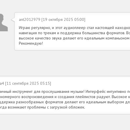
ant2012979 [19 октября 2025 05:00]
Играю регулярно, и этот аудиоплеер стал настоящей находк
навигация по трекам и поддержка большинства форматов. Во
высокое качество звука делают его идеальным компаньоном 
Рекомендую!
a4 [11 сентября 2025 05:15]
личный инструмент для прослушивания музыки! Интерфейс интуитивно п
вномерного воспроизведения и создания плейлистов радуют. Высокое к
ддержка разнообразных форматов делают его идеальным выбором для
огда возникают проблемы с загрузкой обложек.