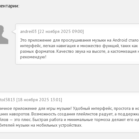
ентарии:
andrei03 [22 ноября 2025 09:00]
Это приложение для прослушивания музыки на Android стал
интерфейс, легкая навигация и множество функций, таких ка
разных форматов. Качество звука на высоте, а кастомизация
рекомендую!
tol5813 [18 ноября 2025 13:01]
личное приложение для игры музыки! Удобный интерфейс, простота в ис
шних наворотов. Возможность создания плейлистов радует, а поддерж
йлов — это плюс. Быстрая работа и минимальные тормоза делают его 
бителей музыки на мобильных устройствах.