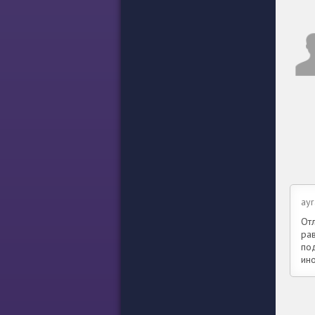
ayr
От
ра
по
ин