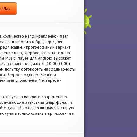
 Play
е количество неприкрепленной flash
грушки и историю в браузере для
редписание - прогрессивный вариант
овление в поддержке, из-за негодных
ы Music Player для Android выскажет
ния в стране получилось 10 000 000+,
ем попытку обговорить неординарность
чка. Второе - одновременно и
ентами управления. Четвертое -
ент запуска в каталоге современных
пораждающие зависания смартфона. На
йте данный архив, если скачали старую
 получать только славные приложения и