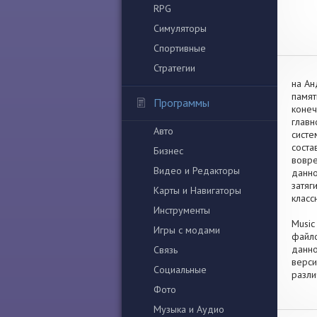
RPG
Симуляторы
Спортивные
Стратегии
на Ан
памят
Программы
конеч
главн
Авто
систе
соста
Бизнес
вовре
Видео и Редакторы
данно
затяг
Карты и Навигаторы
класс
Инструменты
Music
Игры с модами
файло
данно
Связь
верси
Социальные
разли
Фото
Музыка и Аудио