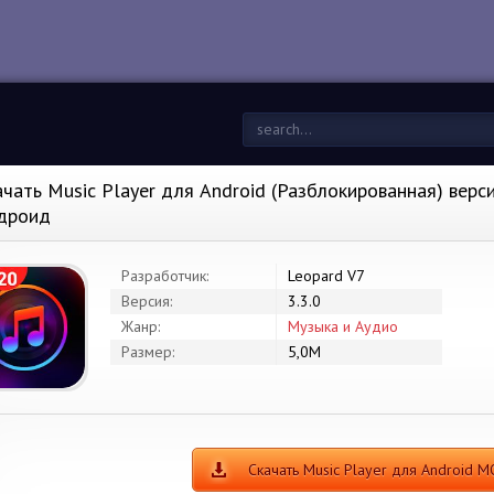
ачать Music Player для Android (Разблокированная) версия
дроид
Разработчик:
Leopard V7
Версия:
3.3.0
Жанр:
Музыка и Аудио
Размер:
5,0M
Скачать Music Player для Android 