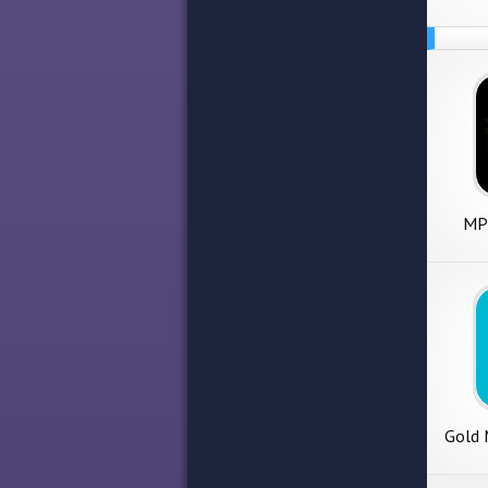
MP3
Playe
Gold 