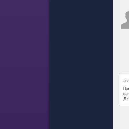
ars
Пр
пле
Дл