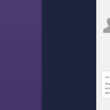
ale
Эт
во
пр