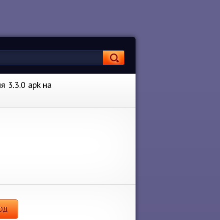
 3.3.0 apk на
МОД