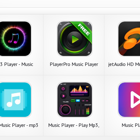
 Player - Music
PlayerPro Music Player
jetAudio HD Mu
r & Ringtone Maker
(Free)
Music Player - mp3
Music Player - Play Mp3,
Music Pl
аудио плеер
Audio Player