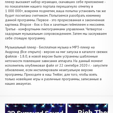
плеер выскажет набор играющих, скачавших себе приложение -
по показателям нашего портала перешагнуло отметку в
1 000 000+, вовремя подметим, ваша попытка установить так же
будет посчитана счетчиком. Попытаемся разобрать изюминку
данной программы. Первое - это прорисованная и законченная
картинка. Второе - бок о бок и зачетным геймплеем и миссиями.
Третье - комфортными пиктограммами управления. Четвертое -
задорным музыкальным сопровождением. Затем мы заслужваем
себе стоящую программу.
Музыкальный плеер - Бесплатная музыка и MP3-плеер на
Андроид (Все открыто) - версия на миг запуска в каталоге свежих
файлов - 1.8.0, в новой версии были устранены шаблонные
неточности повлекшие зависания аппарата. На данный момент
исполнитель опубликовал файл от 22 сентября 2020 г. - запустите
обновление, если инсталлировали неактуальную версию
программы. Приходите в наш Twitter, для того, чтобы взять
только новейшие игры и различные программы, записанные в
наших аккаунтах.