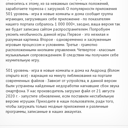
отнеситесь к этому, из-за неважных системных положений,
заработаете тормоза с загрузкой. О популярности приложения
501 уровень - игра в новые комнаты и дома сообщит группа
играющих, загрузивших себе приложение - по показателям
нашего портала собралось 1 000 000+, заодно, ваша версия так
же будет записана сайтом распространителем. Попробуем
уяснить необычность данной игры. Первое - это нехилая и
разумная картинка. Второе - одновременно и заслуженным
игровым процессом и условиями. Третье - грамотно
расположенными кнопками управления. Четвертое - классным
музыкальным сопровождением. В следствии мы получаем себе
изумительную игру.
501 уровень - игра в новые комнаты и дома на Андроид (Взлом
открыто все) - вариация на минуту пибликования на портале
современных файлов - Зависит от устройства, в данной версии
были устранены найденные недоработки нагнавшие сбои звука
смартфона. У нас производитель загрузил файл от 21 августа
2020 г. - запустите обновление, если поставили нестабильную
версию игрушки. Приходите в наши пользователи, ради того,
чтобы загружать только модные приложения и различные
программы, записанные в наших аккаунтах.