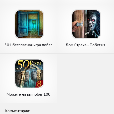
Квесты и головоломки
комнаты XI
501 бесплатная игра побег
Дом Страха - Побег из
из комнаты - разблокиров
комнаты
Можете ли вы побег 100
комнаты VIII
Комментарии: