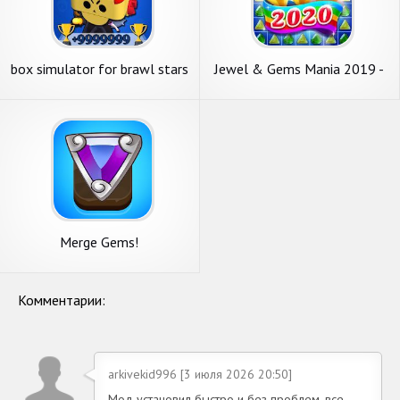
box simulator for brawl stars
Jewel & Gems Mania 2019 -
win heroes and gems
Match In Temple & Jungle
Merge Gems!
Комментарии:
arkivekid996 [3 июля 2026 20:50]
Мод установил быстро и без проблем, все