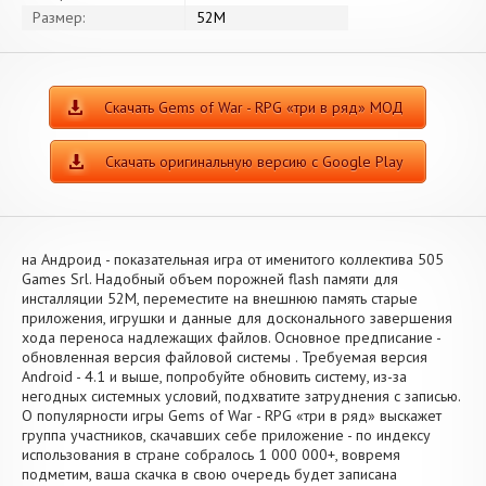
Размер:
52M
Скачать Gems of War - RPG «три в ряд» МОД
Скачать оригинальную версию с Google Play
на Андроид - показательная игра от именитого коллектива 505
Games Srl. Надобный объем порожней flash памяти для
инсталляции 52M, переместите на внешнюю память старые
приложения, игрушки и данные для досконального завершения
хода переноса надлежащих файлов. Основное предписание -
обновленная версия файловой системы . Требуемая версия
Android - 4.1 и выше, попробуйте обновить систему, из-за
негодных системных условий, подхватите затруднения с записью.
О популярности игры Gems of War - RPG «три в ряд» выскажет
группа участников, скачавших себе приложение - по индексу
использования в стране собралось 1 000 000+, вовремя
подметим, ваша скачка в свою очередь будет записана