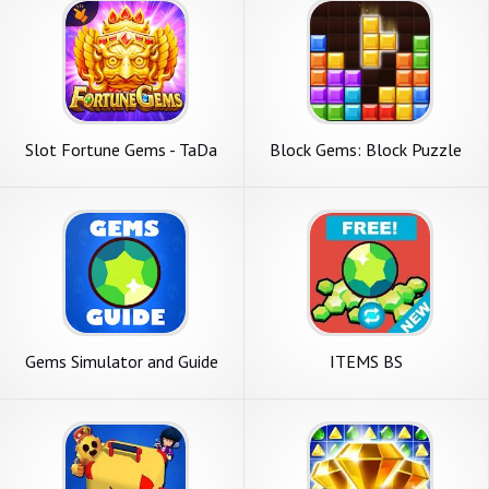
Slot Fortune Gems - TaDa
Block Gems: Block Puzzle
Games
Games
Gems Simulator and Guide
ITEMS BS
for Brawl Star