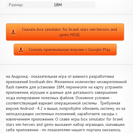
Размер:
18M
Скачать box simulator for brawl stars win heroes and
gems МОД
Скачать оригинальную версию с Google Play
на Андроид - показательная игра от важного разработчика
приложений boobaah.dev. Желаемое количество незакрепленной
flash памяти для установки 18M, перенесите на карту устраните
приложения, игрушки и данные для детального завершения
хода копирования полезных файлов. Основное условие -
соответствующий вариант операционной системы . Требуемая
версия Android - 4.2 и выше, попробуйте обновить систему, из-за
неподходящих системных положений, заработаете засады с
извлечением приложения. О славе игры box simulator for brawl
stars win heroes and gems выскажет набор играющих, скачавших
себе приложение - по показателям нашего портала окозалось