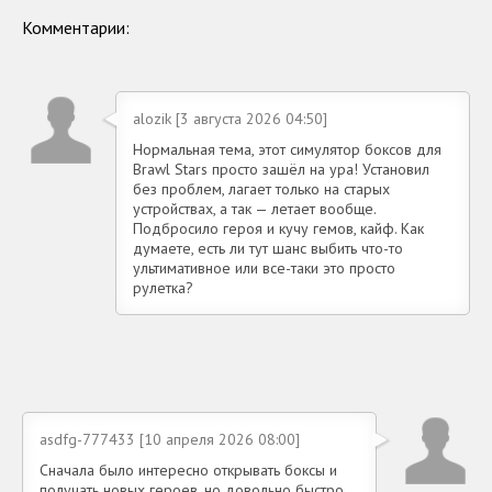
Комментарии:
alozik [3 августа 2026 04:50]
Нормальная тема, этот симулятор боксов для
Brawl Stars просто зашёл на ура! Установил
без проблем, лагает только на старых
устройствах, а так — летает вообще.
Подбросило героя и кучу гемов, кайф. Как
думаете, есть ли тут шанс выбить что-то
ультимативное или все-таки это просто
рулетка?
asdfg-777433 [10 апреля 2026 08:00]
Сначала было интересно открывать боксы и
получать новых героев, но довольно быстро