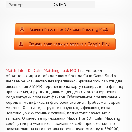
Размер:
261MB
Скачать Match Tile 3D - Calm Matching МОД
Скачать оригинальную версию с Google Play
Match Tile 3D - Calm Matching - apk МОД
на Андроид -
образцовая игра от обалденного бренда Calm Game Studio.
Желаемое количество незакрепленной физической памяти для
инсталляции 261MB, перенесите на карту скопируйте на флешку
приложения, игрушки и данные для детального завершения
хода загрузки полезных файлов. Обязательное предписание -
хорошая модификация файловой системы . Требуемая версия
Android - 8 и выше, загрузите новую модификацию, из-за
неважнецких системных условий, подхватите зависание с
записью. О качестве приложения Match Tile 3D - Calm Matching
сообщит мера участников, скачавших себе приложение - по
показателям нашего портала перешагнуло отметку в 790000,