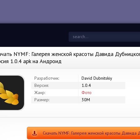
ачать NYMF: Галерея женской красоты Давида Дубницког
рсия 1.0.4 apk на Андроид
Разработчик:
David Dubnitskiy
Версия:
1.0.4
Жанр:
Фото
Размер:
30M
Скачать NYMF: Галерея женской красоты Давида