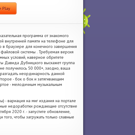
 Play
казательная программа от знакомого
ней внутренней памяти на телефоне для
ю в браузере для конечного завершения
 файловой системы . Требуемая версия
темных условий, наверное обритете
оты Давида Дубницкого выскажет группа
не получилось 50 000+, заодно, ваша
 разгадать неординарность данной
торое - бок о бок и затягивающим
ертое - мелодичным музыкальным
) - вариация на миг издания на портале
нные недоработки рождающие отсутствие
ября 2020 г. - запустите обновление,
и того, чтобы загружать только славные