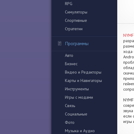
RPG
Симуляторы
Спортивные
Стратегии
NYMF:
разра
Программы
разме
хода 
Авто
Andro
пробл
Бизнес
облад
Видео и Редакторы
скачк
прило
Карты и Навигаторы
геймп
Инструменты
сопро
Игры с модами
NYMF:
совре
Связь
звука
Социальные
если 
игры 
Фото
Музыка и Аудио