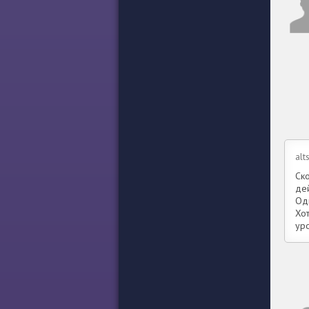
alt
Ско
дей
Одн
Хо
ур