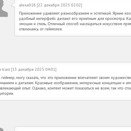
alexa018 [22 декабря 2025 02:02]
Приложение удивляет разнообразием и эстетикой. Яркие изо
удобный интерфейс делают его приятным для просмотра. К
эмоции и стиль. Отличный способ насладиться искусством пря
отвлекаясь от геймплея.
a-trast [13 декабря 2025 04:01]
 геймер, могу сказать, что это приложение впечатляет своим художест
иманием к деталям. Красивые изображения, интересные концепции и а
влекающий опыт. Однако, контент может показаться не всем, так что сто
дитории.