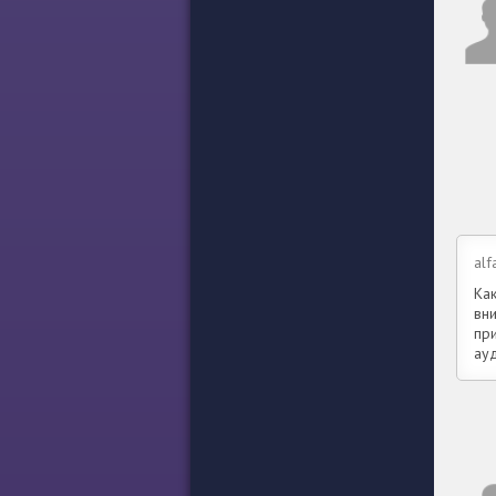
alf
Как
вн
при
ау