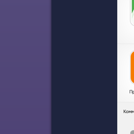
Пр
Комм