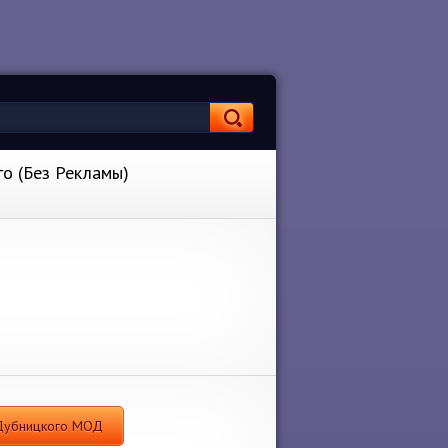
о (Без Рекламы)
 Дубницкого МОД