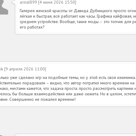
arinal899 [4 июня 2026 15:50]
Галерея женской красоты от Давида Дубницкого просто огон
лёгкая и быстрая, всё работает как часы. Графика кайфовая, н
среднем устройстве. Вообще, такие моды – это топчик для р
его работах?
sik [9 апреля 2026 11:00]
лько уже сделано игр на подобные темы, но у этой есть своя изюминка.
ствительно порадовали – видно, что автор потратил много времени на 
ако, местами кажется, что задача проста: просто рассмотреть картинки 
телось бы больше взаимодействия или даже сюжета. Но в целом, эстети
овне. Совершенно не пожалел времени!