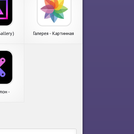
allery )
Галерея - Картинная
Галерея, Фото
Менеджер, Альбом
лон -
салоном
ты