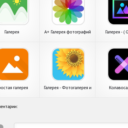
Галерея
A+ Галерея фотографий
Галерея - ( G
& видео
остая галерея
Галерея - Фотогалерея и
Колавоса
видео галерея
Управление 
красо
ентарии: