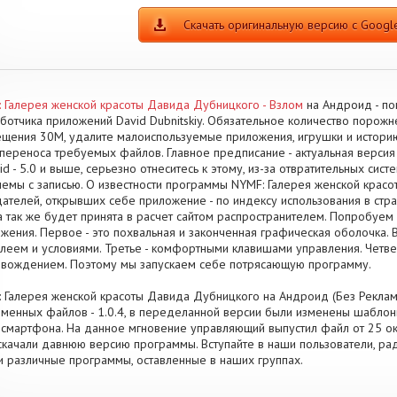
Скачать оригинальную версию с Google
 Галерея женской красоты Давида Дубницкого - Взлом
на Андроид - по
ботчика приложений David Dubnitskiy. Обязательное количество порож
щения 30M, удалите малоиспользуемые приложения, игрушки и истори
переноса требуемых файлов. Главное предписание - актуальная версия
id - 5.0 и выше, серьезно отнеситесь к этому, из-за отвратительных сис
емы с записью. О известности программы NYMF: Галерея женской крас
ателей, открывших себе приложение - по индексу использования в стра
а так же будет принята в расчет сайтом распространителем. Попробуем
жения. Первое - это похвальная и законченная графическая оболочка. В
леем и условиями. Третье - комфортными клавишами управления. Четв
вождением. Поэтому мы запускаем себе потрясающую программу.
 Галерея женской красоты Давида Дубницкого на Андроид (Без Рекламы
менных файлов - 1.0.4, в переделанной версии были изменены шабло
 смартфона. На данное мгновение управляющий выпустил файл от 25 окт
скачали давнюю версию программы. Вступайте в наши пользователи, рад
и различные программы, оставленные в наших группах.