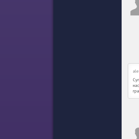
ale
Суп
нас
гра