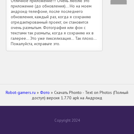
Отличное приложение!!! Очень люблю это
приложение (до обновления)... Но на моем
андроид-телефоне, после последнего
обновления, каждый раз, когда я сохраняю
отредактированный проект, он становится
очень размытым. Фотография или фон с
текстами так размыты, когда я сохраняю их в
галерее... Это уже пикселизация... Так плохо...
Пожалуйста, исправьте это.
Robot-gamers.ru
»
Фото
» Скачать Phonto - Text on Photos (Полный
доступ) версия 1.7.70 apk на Андроид
Copyright 2024