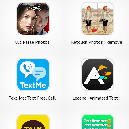
Cut Paste Photos
Retouch Photos : Remove
Unwanted Object From
Photo
Text Me: Text Free, Call
Legend - Animated Text :
Free, Second Phone Number
Intro maker