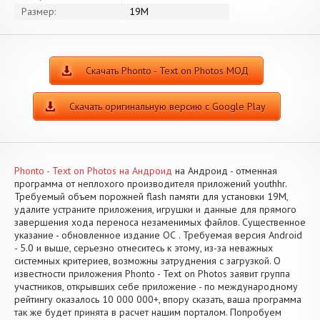
Размер:
19M
Скачать Phonto - Text on Photos МОД
Скачать оригинальную версию с Google Play
Phonto - Text on Photos на Андроид
на Андроид - отменная
программа от неплохого производителя приложений youthhr.
Требуемый объем порожней flash памяти для установки 19M,
удалите устраните приложения, игрушки и данные для прямого
завершения хода переноса незаменимых файлов. Существенное
указание - обновленное издание ОС . Требуемая версия Android
- 5.0 и выше, серьезно отнеситесь к этому, из-за неважных
системных критериев, возможны затруднения с загрузкой. О
известности приложения Phonto - Text on Photos заявит группа
участников, открывших себе приложение - по международному
рейтингу оказалось 10 000 000+, впору сказать, ваша программа
так же будет принята в расчет нашим порталом. Попробуем