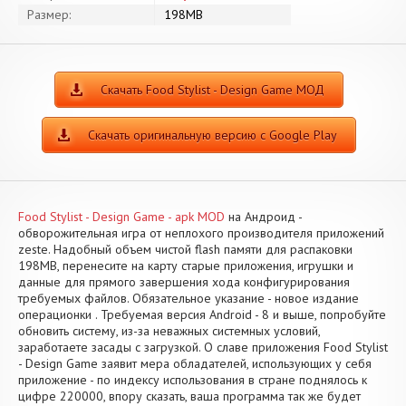
Размер:
198MB
Скачать Food Stylist - Design Game МОД
Скачать оригинальную версию с Google Play
Food Stylist - Design Game - apk MOD
на Андроид -
обворожительная игра от неплохого производителя приложений
zeste. Надобный объем чистой flash памяти для распаковки
198MB, перенесите на карту старые приложения, игрушки и
данные для прямого завершения хода конфигурирования
требуемых файлов. Обязательное указание - новое издание
операционки . Требуемая версия Android - 8 и выше, попробуйте
обновить систему, из-за неважных системных условий,
заработаете засады с загрузкой. О славе приложения Food Stylist
- Design Game заявит мера обладателей, использующих у себя
приложение - по индексу использования в стране поднялось к
цифре 220000, впору сказать, ваша программа так же будет