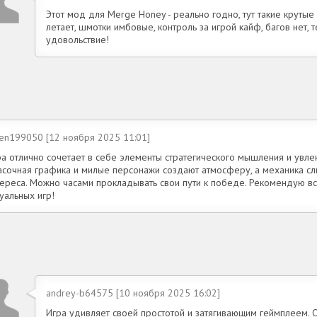
Этот мод для Merge Honey - реально годно, тут такие крутые
летает, шмотки имбовые, контроль за игрой кайф, багов нет, 
удовольствие!
ten199050 [12 ноября 2025 11:01]
ра отлично сочетает в себе элементы стратегического мышления и увле
асочная графика и милые персонажи создают атмосферу, а механика сл
тереса. Можно часами прокладывать свои пути к победе. Рекомендую в
уальных игр!
andrey-b64575 [10 ноября 2025 16:02]
Игра удивляет своей простотой и затягивающим геймплеем. 