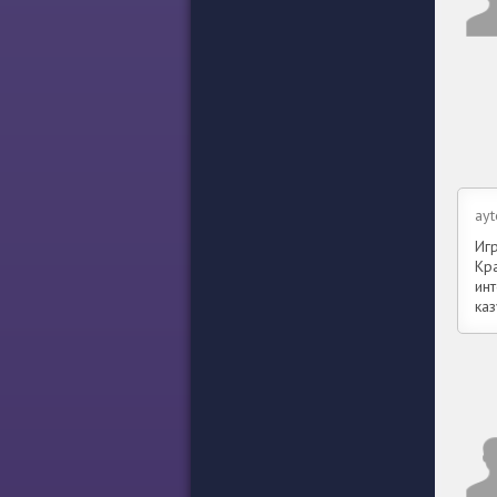
ay
Иг
Кр
ин
каз