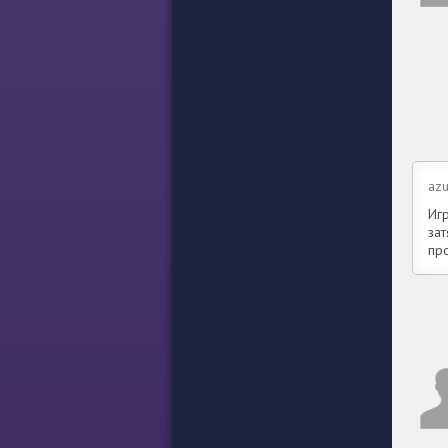
az
Иг
зат
пр