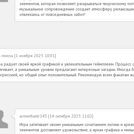
элементов, которая позволяет раскрываться творческому поте
музыкальное сопровождение создает атмосферу релаксации.
отвлекаясь от повседневных забот!
u-nwosu [1 ноября 2025 10:01]
ра радует своей яркой графикой и увлекательным геймплеем. Процесс 
ягивает, а уникальные уровни предлагают интересные загадки. Иногда 
огрессией, но общий опыт положительный. Рекомендую всем фанатам ж
armenhantr145 [14 октября 2025 11:02]
Игра затягивает своим уникальным сочетанием логики и креа
элементов доставляет удовольствие, а яркая графика и мил