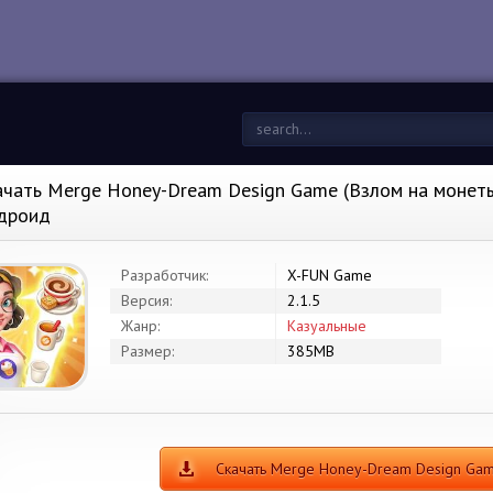
ачать Merge Honey-Dream Design Game (Взлом на монеты)
дроид
Разработчик:
X-FUN Game
Версия:
2.1.5
Жанр:
Казуальные
Размер:
385MB
Скачать Merge Honey-Dream Design G