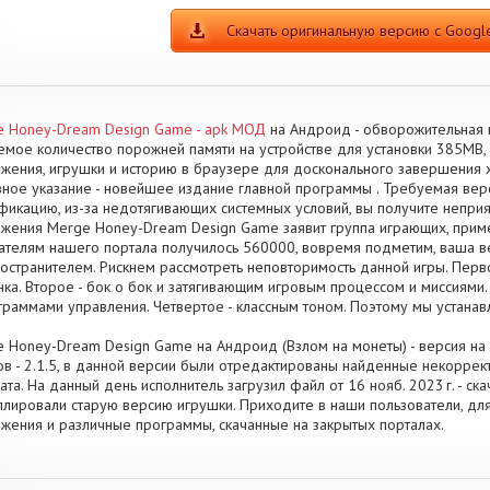
Скачать оригинальную версию с Google
 Honey-Dream Design Game - apk МОД
на Андроид - обворожительная 
мое количество порожней памяти на устройстве для установки 385MB,
жения, игрушки и историю в браузере для досконального завершения 
ное указание - новейшее издание главной программы . Требуемая верси
икацию, из-за недотягивающих системных условий, вы получите неприят
жения Merge Honey-Dream Design Game заявит группа играющих, прим
ателям нашего портала получилось 560000, вовремя подметим, ваша ве
остранителем. Рискнем рассмотреть неповторимость данной игры. Перво
нка. Второе - бок о бок и затягивающим игровым процессом и миссиями
граммами управления. Четвертое - классным тоном. Поэтому мы устана
 Honey-Dream Design Game на Андроид (Взлом на монеты) - версия на 
в - 2.1.5, в данной версии были отредактированы найденные некоррек
ата. На данный день исполнитель загрузил файл от 16 нояб. 2023 г. - ск
ллировали старую версию игрушки. Приходите в наши пользователи, для
жения и различные программы, скачанные на закрытых порталах.