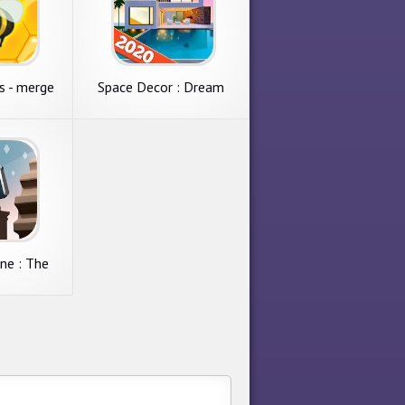
s - merge
Space Decor : Dream
e
Home Design
ne : The
e