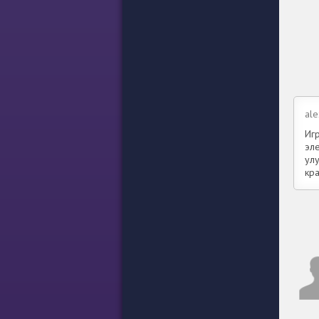
ale
Иг
эле
ул
кр