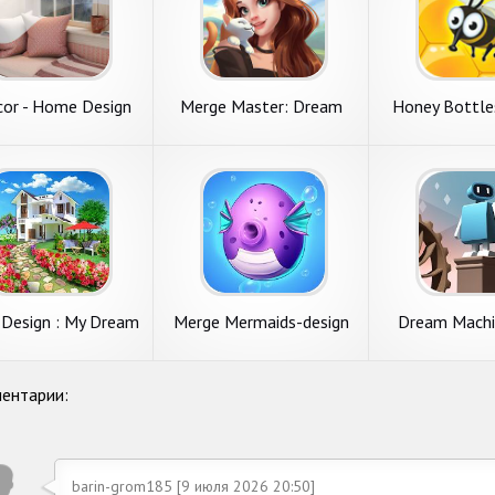
cor - Home Design
Merge Master: Dream
Honey Bottle
Game
Creative
puzzl
Design : My Dream
Merge Mermaids-design
Dream Machi
Garden
home&create magic fish
Gam
life.
ентарии:
barin-grom185 [9 июля 2026 20:50]