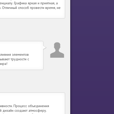
нциалу. Графика яркая и приятная, а
 Отличный способ провести время, не
слияния элементов
бывают трудности с
анра!
тивности. Процесс объединения
ый дизайн создают атмосферу.