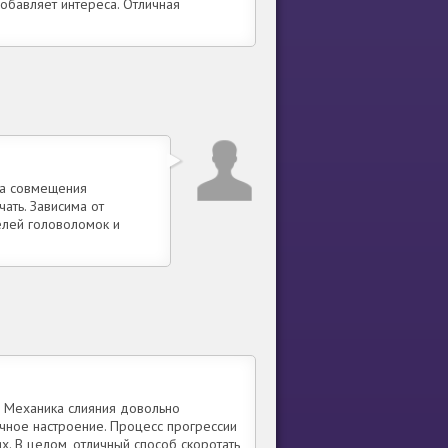
обавляет интереса. Отличная
ка совмещения
ать. Зависима от
лей головоломок и
. Механика слияния довольно
ичное настроение. Процесс прогрессии
х. В целом, отличный способ скоротать