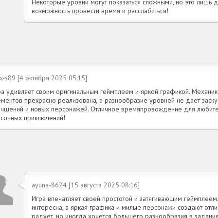
Некоторые уровни могут показаться сложными, но это лишь д
возможность провести время и расслабиться!
x-s89 [4 октября 2025 05:15]
ра удивляет своим оригинальным геймплеем и яркой графикой. Механи
ментов прекрасно реализована, а разнообразие уровней не даёт заскуч
учшений и новых персонажей. Отличное времяпровождение для любите
асочных приключений!
ayuna-8624 [15 августа 2025 08:16]
Игра впечатляет своей простотой и затягивающим геймплеем
интересна, а яркая графика и милые персонажи создают отл
радует, но иногда хочется большего разнообразия в задания