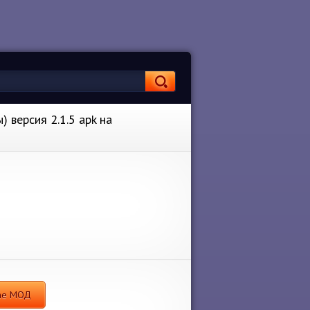
 версия 2.1.5 apk на
ame МОД