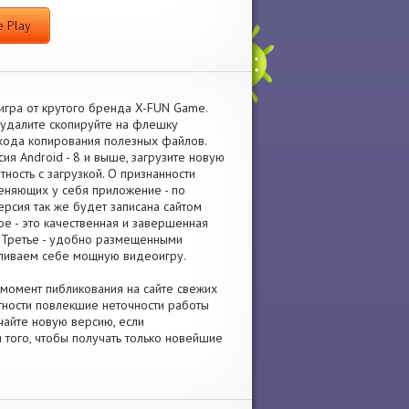
 Play
игра от крутого бренда X-FUN Game.
 удалите скопируйте на флешку
хода копирования полезных файлов.
я Android - 8 и выше, загрузите новую
ность с загрузкой. О признанности
еняющих у себя приложение - по
рсия так же будет записана сайтом
е - это качественная и завершенная
. Третье - удобно размещенными
вливаем себе мощную видеоигру.
момент пибликования на сайте свежих
тности повлекшие неточности работы
ачайте новую версию, если
 того, чтобы получать только новейшие