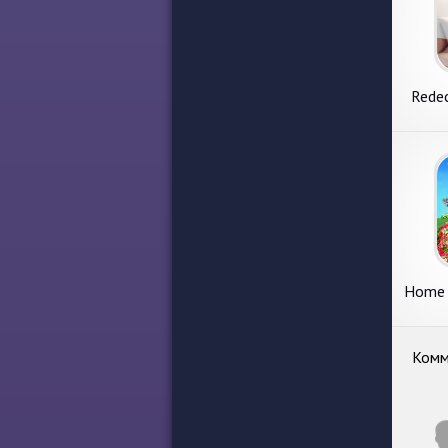
Rede
Home 
Комм