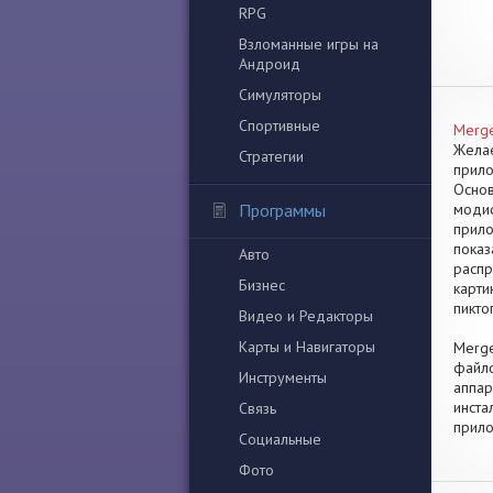
RPG
Взломанные игры на
Андроид
Симуляторы
Спортивные
Merge
Желае
Стратегии
прило
Основ
Программы
модиф
прило
показ
Авто
распр
Бизнес
карти
пикто
Видео и Редакторы
Карты и Навигаторы
Merge
файло
Инструменты
аппар
инста
Связь
прило
Социальные
Фото