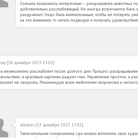
Сначала показалось интересным – раскрашивать животных по
действительно расслабляющий. Но иногда встречаются баги, к
раздражает. Надо быть внимательным, чтобы не потерять уж
на это внимания, то читать подводки и получать удовольствие
inay [16 декабря 2025 23:01]
ра великолепно расслабляет после долгого дня. Процесс раскрашивани
вольствие, а красивые картинки радуют глаз. Управление простое, а р
зволяет не заскучать. Рекомендую всем любителям творчества и легко
alinasss [13 декабря 2025 17:02]
Замечательная головоломка, где можно воплотить свои худо