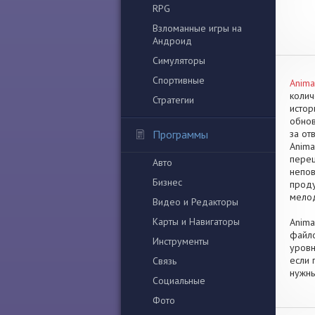
RPG
Взломанные игры на
Андроид
Симуляторы
Спортивные
Anima
колич
Стратегии
истор
обнов
Программы
за от
Anima
переш
Авто
непов
Бизнес
проду
мелод
Видео и Редакторы
Карты и Навигаторы
Anima
файло
Инструменты
уровн
если 
Связь
нужны
Социальные
Фото