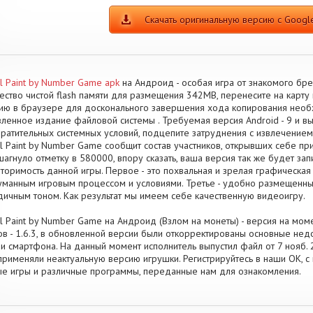
Скачать оригинальную версию с Google
l Paint by Number Game apk
на Андроид - особая игра от знакомого бр
ество чистой flash памяти для размещения 342MB, перенесите на карту
ию в браузере для досконального завершения хода копирования необ
ленное издание файловой системы . Требуемая версия Android - 9 и выш
вратительных системных условий, подцепите затруднения с извлечение
l Paint by Number Game сообщит состав участников, открывших себе п
агнуло отметку в 580000, впору сказать, ваша версия так же будет зап
торимость данной игры. Первое - это похвальная и зрелая графическая 
манным игровым процессом и условиями. Третье - удобно размещенны
ичным тоном. Как результат мы имеем себе качественную видеоигру.
l Paint by Number Game на Андроид (Взлом на монеты) - версия на мом
в - 1.6.3, в обновленной версии были откорректированы основные не
и смартфона. На данный момент исполнитель выпустил файл от 7 нояб. 20
применяли неактуальную версию игрушки. Регистрируйтесь в наши OK, с
е игры и различные программы, переданные нам для ознакомления.