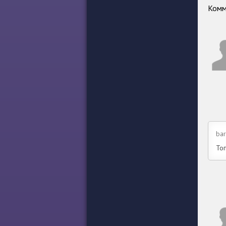
Комм
bar
Топ