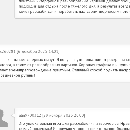
понятный интерфейс и разнообразные картинки делают про
подходит для отдыха после тяжелого дня, а результат всегда
хочет расслабиться и поработать над своим творческим поте
ex260281 [6 декабря 2025 14:01]
ра захватывает с первых минут! Я получаю удовольствие от раскрашив
оцесса, а также от разнообразных картинок. Хорошая графика и интуит
лают времяпрепровождение приятным. Отличный способ поднять настро
вседневной рутины!
alin9700312 [29 ноября 2025 20:00]
Это увлекательная игра для расслабления и творчества. Нрав
следуй номеркам! Я получаю удовольствие от разнообразных