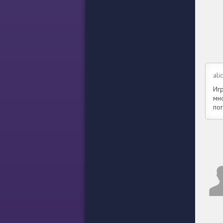
ali
Иг
мно
пог