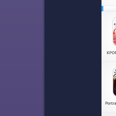
KPOP
Portra