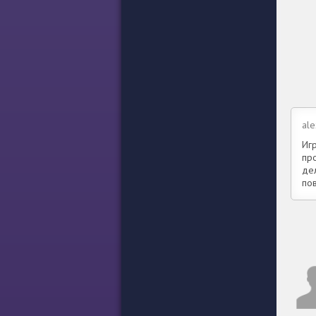
al
Иг
пр
де
по