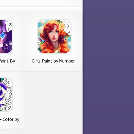
Paint By
Girls Paint by Number
er
Coloring
- Color by
aint by
er