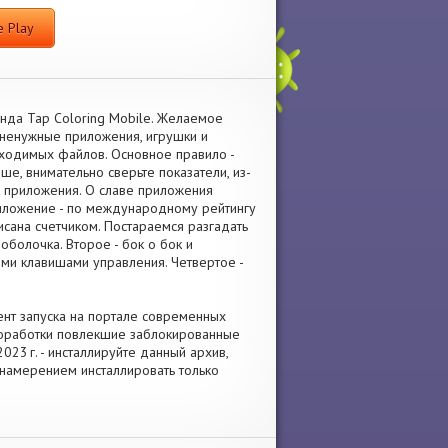
 Play
енда Tap Coloring Mobile. Желаемое
 ненужные приложения, игрушки и
ходимых файлов. Основное правило -
е, внимательно сверьте показатели, из-
м приложения. О славе приложения
риложение - по международному рейтингу
исана счетчиком. Постараемся разгадать
оболочка. Второе - бок о бок и
ми клавишами управления. Четвертое -
ент запуска на портале современных
доработки повлекшие заблокированные
23 г. - инсталлируйте данный архив,
 намерением инсталлировать только