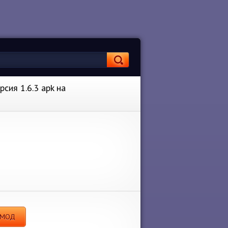
сия 1.6.3 apk на
e МОД