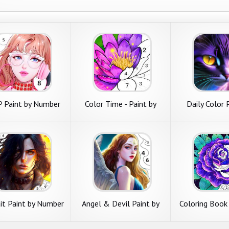
 Paint by Number
Color Time - Paint by
Daily Color 
Coloring
Number
Numb
it Paint by Number
Angel & Devil Paint by
Coloring Book 
Number
Number & P
Numb