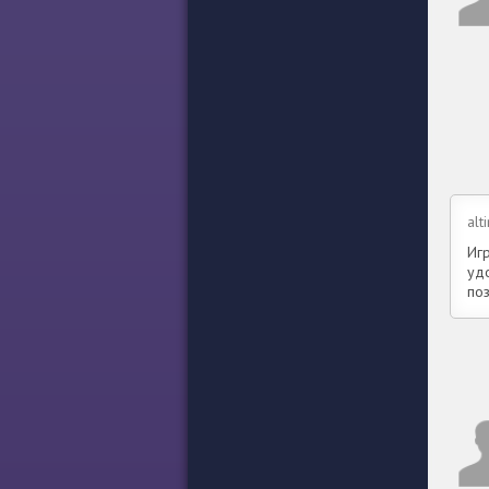
alt
Иг
удо
по