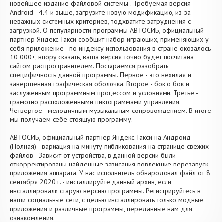
новейшее издание файловой системы . Требуемая версия
Android - 4.4 и выше, загрузите новую модификацию, из-за
неважных системных критериев, подхватите затруднения с
загрузкой. О популярности программы АВТОСИБ, официальный
партнер Яндекс.Такси сообщит набор играющих, применяющих у
себя приложение - по индексу использования в стране окозалось
10 000+, впору сказать, ваша версия точно будет посчитана
сайтом распространителем. Постараемся разобрать
специфичность данной программы. Первое - это нехилая и
завершенная графическая оболочка. Второе - бок о бок и
заслуженным программным процессом и условиями. Третье -
грамотно расположенными пиктограммами управления.
Четвертое - мелодичным музыкальным сопровождением. В итоге
мы получаем себе стоящую программу.
АВТОСИБ, официальный партнер Яндекс.Такси на Андроид
(Полная) - вариация на минуту пибликования на странице свежих
файлов - Зависит от устройства, в данной версии были
откорректированы найденные зависания повлекшие перезапуск
приложения аппарата. У нас исполнитель обнародовал файл от 8
сентября 2020 г. - инсталлируйте данный архив, если
инсталлировали старую версию программы. Регистрируйтесь в
наши социальные сети, с целью инсталлировать только модные
приложения и различные программы, переданные нам для
ознакомления.