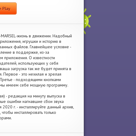
 Play
I-MARSEL-жизнь в движении. Надобный
приложения, игрушки и историю в
анных файлов. Главнейшее условие -
вление в поддержке, из-за
м приложения. О известности
адателей, использующих у себя
ваша загрузка так же будет принята в
. Первое - это нехилая и зрелая
 Третье - подходящими кнопками
е мы имеем себе мощную программу.
я) - редакция на минуту выпуска в
нные ошибки нагнавшие сбои звука
2020 г. - инсталлируйте данный архив,
 чтобы инсталлировать только
орами.