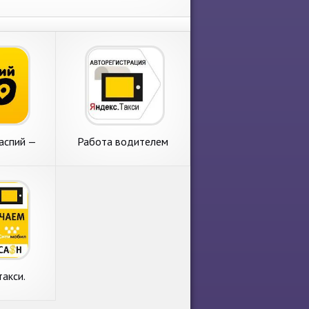
аспий —
Работа водителем
екс Такси
Яндекс Такси в
Таксометре PRO и
такси.
ние и
й вывод