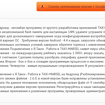
Скачать оригинальную версию с Google
дроид - неслабая программа от крутого разработчика приложений TAX
 незаполненной flash памяти для инсталляции 14M, удалите устраните 
ере для досконального завершения хода конфигурирования востребов
й вариант ОС . Требуемая версия Android - 4.4 и выше, запросите обно
тительных системных условий, наверное обритете тормоза с извлечение
жения Подключение к Я.Такси - Работа в TAXI-MARSEL заявит мера обл
жение - по международному рейтингу оказалось 1 000+, впору сказать, 
т счетчиком. Сделаем попытку разобрать специфику данной приложения
нка. Второе - бок о бок и стоящим программным процессом и миссиями.
ления. Четвертое - живым музыкальным сопровождением. В результат
ючение к Я.Такси - Работа в TAXI-MARSEL на Андроид (Разблокированна
оге свежих файлов - 2.6.0, в новой версии были исправлены установле
ата. На данное мгновение исполнитель обнародовал файл от 9 сентября 
получили давнюю версию приложения. Регистрируйтесь в наши закладки,
анные приложения и различные программы, проверенные администрат