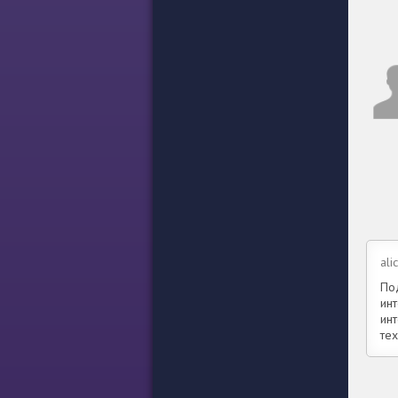
ali
Под
инт
ин
тех