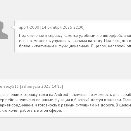
aport-2000 [14 октября 2025 22:00]
Подключение к сервису кажется удобным, но интерфейс иног
есть возможность управлять заказами на ходу. Надеюсь, чт
более интуитивным и функциональным. В целом, неплохой оп
ce-sexy513 [28 августа 2025 14:15]
ключение к сервису такси на Android - отличная возможность для зара
ерфейс, интуитивно понятные функции и быстрый доступ к заказам. Глав
тернет-соединение и готовность к разным ситуациям на дороге. В цело
, кто хочет работать в этой сфере.