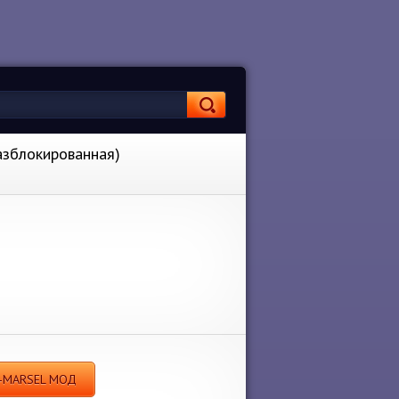
азблокированная)
XI-MARSEL МОД