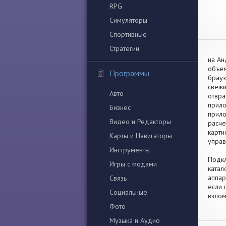
RPG
Симуляторы
Спортивные
Стратегии
на Ан
объем
Программы
брауз
свежи
Авто
отвра
прило
Бизнес
прило
Видео и Редакторы
расче
карти
Карты и Навигаторы
управ
Инструменты
Подкл
Игры с модами
катал
аппар
Связь
если 
Социальные
взлом
Фото
Музыка и Аудио