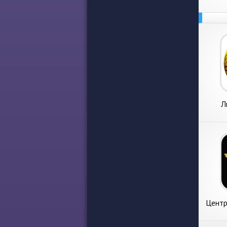
Л
во
Центр
- 