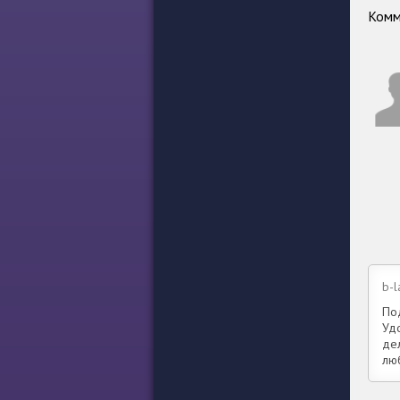
Комм
b-l
Под
Уд
дел
лю