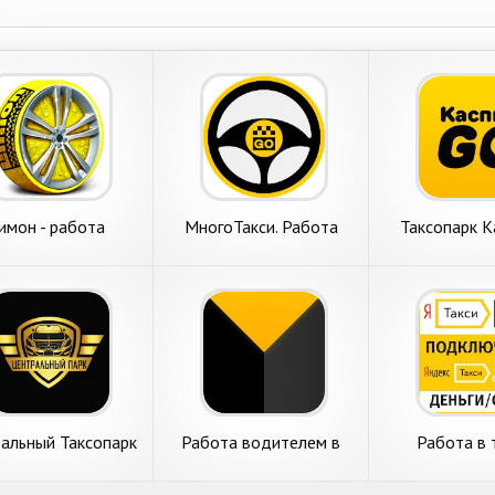
имон - работа
МногоТакси. Работа
Таксопарк К
дителем такси
водителем в Такси.
работа в Янд
альный Таксопарк
Работа водителем в
Работа в 
подключение к
агрегаторе такси по всей
Подключе
Яндекс.Такси
России
моментальны