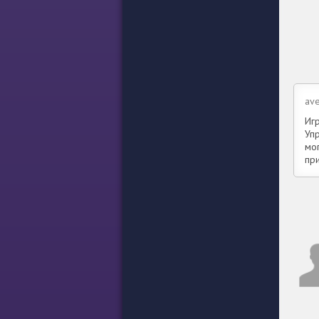
ave
Иг
Уп
мо
пр