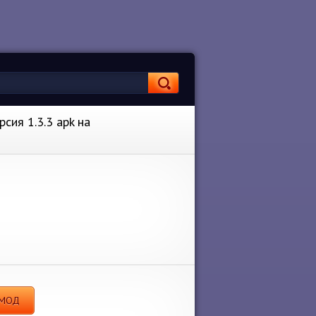
сия 1.3.3 apk на
s МОД