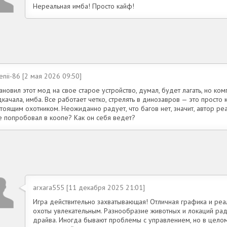
Нереальная имба! Просто кайф!
enii-86 [2 мая 2026 09:50]
ановил этот мод на свое старое устройство, думал, будет лагать, но ко
качала, имба. Все работает четко, стрелять в динозавров — это просто 
тоящим охотником. Неожиданно радует, что багов нет, значит, автор реа
е попробовал в коопе? Как он себя ведет?
arxara555 [11 декабря 2025 21:01]
Игра действительно захватывающая! Отличная графика и реа
охоты увлекательным. Разнообразие животных и локаций ра
драйва. Иногда бывают проблемы с управлением, но в целом