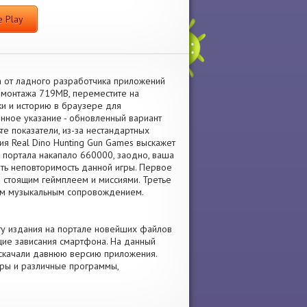
 Play
 от ладного разработчика приложений
 монтажа 719MB, переместите на
и и историю в браузере для
ное указание - обновленный вариант
те показатели, из-за нестандартных
ия Real Dino Hunting Gun Games выскажет
 портала накапало 660000, заодно, ваша
ть неповторимость данной игры. Первое
 и стоящим геймплеем и миссиями. Третье
ным музыкальным сопровождением.
уту издания на портале новейших файлов
щие зависания смартфона. На данный
и скачали давнюю версию приложения.
гры и различные программы,