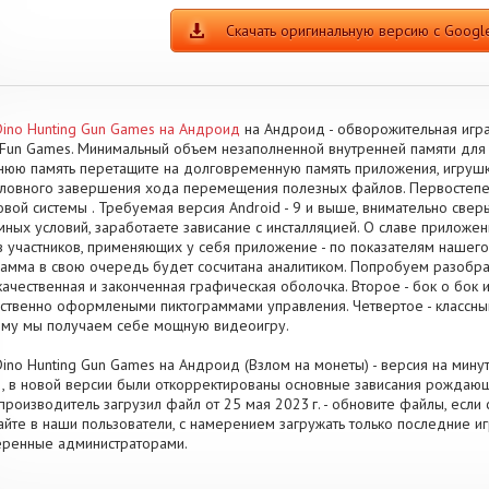
Скачать оригинальную версию с Google
Dino Hunting Gun Games на Андроид
на Андроид - обворожительная игра
Fun Games. Минимальный объем незаполненной внутренней памяти для
юю память перетащите на долговременную память приложения, игрушк
ловного завершения хода перемещения полезных файлов. Первостепен
вой системы . Требуемая версия Android - 9 и выше, внимательно сверь
мных условий, заработаете зависание с инсталляцией. О славе приложен
в участников, применяющих у себя приложение - по показателям нашего
амма в свою очередь будет сосчитана аналитиком. Попробуем разобра
 качественная и законченная графическая оболочка. Второе - бок о бок
ественно оформлеными пиктограммами управления. Четвертое - класс
му мы получаем себе мощную видеоигру.
Dino Hunting Gun Games на Андроид (Взлом на монеты) - версия на мин
.3, в новой версии были откорректированы основные зависания рождаю
производитель загрузил файл от 25 мая 2023 г. - обновите файлы, есл
айте в наши пользователи, с намерением загружать только последние и
ренные администраторами.