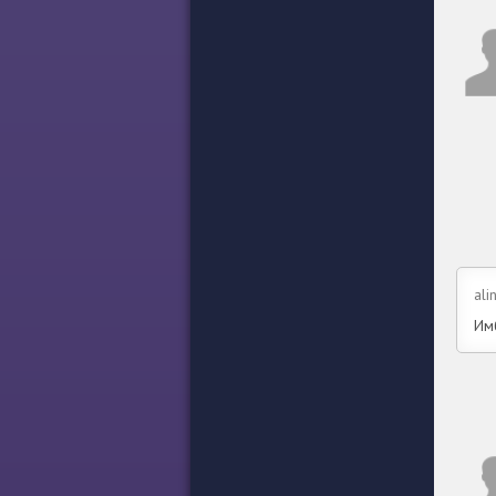
ali
Имб