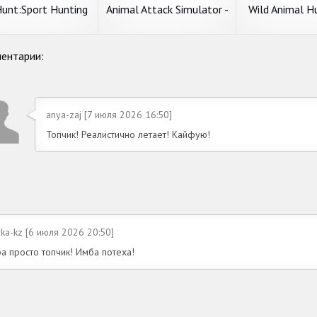
Hunt:Sport Hunting
Animal Attack Simulator -
Wild Animal H
es. Спортивная
Wild Hunting Games
Dino Huntin
Охота 3D
ентарии:
anya-zaj [7 июля 2026 16:50]
Топчик! Реалистично летает! Кайфую!
nka-kz [6 июля 2026 20:50]
а просто топчик! Имба потеха!