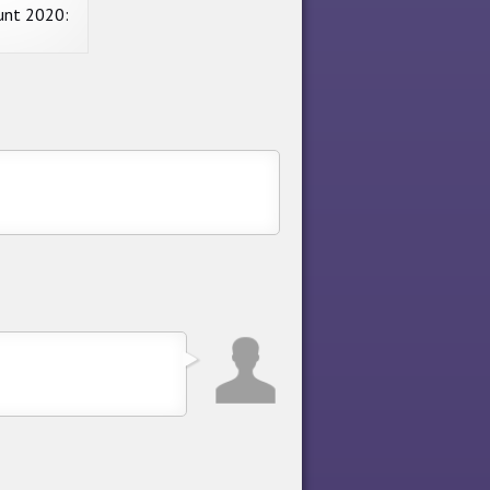
unt 2020:
g Games