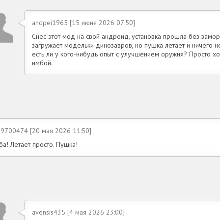
andpei1965 [15 июня 2026 07:50]
Снес этот мод на свой андроид, установка прошла без заморо
загружает модельки динозавров, но пушка летает и ничего н
есть ли у кого-нибудь опыт с улучшением оружия? Просто х
имбой.
n9700474 [20 мая 2026 11:50]
а! Летает просто. Пушка!
avensis435 [4 мая 2026 23:00]