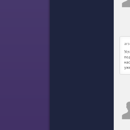
ars
Уст
под
нас
уж