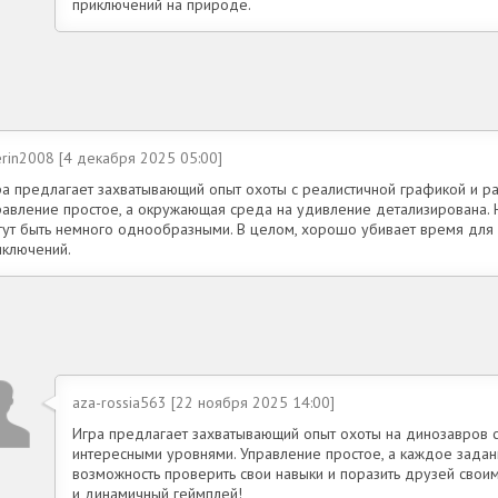
приключений на природе.
rin2008 [4 декабря 2025 05:00]
ра предлагает захватывающий опыт охоты с реалистичной графикой и р
равление простое, а окружающая среда на удивление детализирована. 
гут быть немного однообразными. В целом, хорошо убивает время для
иключений.
aza-rossia563 [22 ноября 2025 14:00]
Игра предлагает захватывающий опыт охоты на динозавров с
интересными уровнями. Управление простое, а каждое задан
возможность проверить свои навыки и поразить друзей своим
и динамичный геймплей!