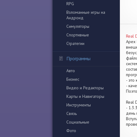
RPG
Взломанные игры на
Андроид
Симуляторы
Спортивные
Real 
Apex 
Стратегии
внешн
безус
Программы
файло
систе
соста
Авто
прогр
Бизнес
- это
- кач
Видео и Редакторы
Поэто
Карты и Навигаторы
Real 
Инструменты
- 1.3
день 
Связь
Вступ
Социальные
прове
Фото