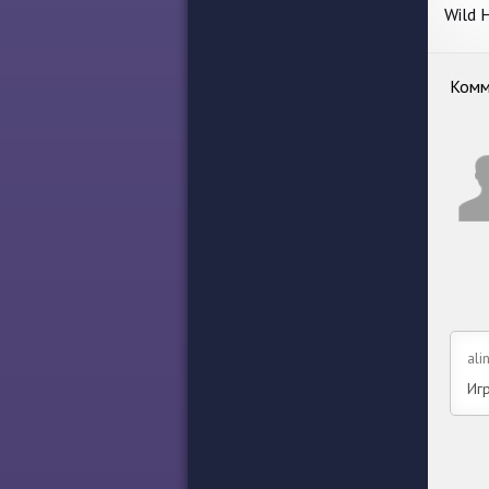
Wild 
Gam
Комм
ali
Игр