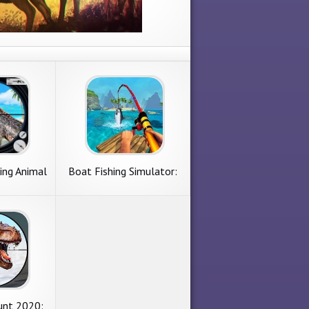
ing Animal
Boat Fishing Simulator:
s
Salmon Wild Fish Hunting
unt 2020: