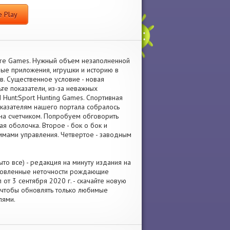
 Play
uare Games. Нужный объем незаполненной
ые приложения, игрушки и историю в
 Существенное условие - новая
те показатели, из-за неважных
 Hunt:Sport Hunting Games. Спортивная
оказателям нашего портала собралось
ена счетчиком. Попробуем обговорить
я оболочка. Второе - бок о бок и
ммами управления. Четвертое - заводным
то все) - редакция на минуту издания на
ановленные неточности рождающие
т 3 сентября 2020 г. - скачайте новую
 чтобы обновлять только любимые
лями.