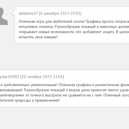
alinkama57 [6 декабря 2025 07:01]
Отличная игра для любителей охоты! Графика просто потряс
интуитивно понятна. Разнообразие локаций и животных делае
открывают новые возможности, что добавляет азарту. В цело
испытать свои навыки!
vydas36902 [30 октября 2025 22:01]
ра действительно увлекательная! Отличная графика и реалистичная физ
хватывающей. Разнообразие локаций и видов дичи приносит много удово
овлетворение от точного выстрела не сравнится ни с чем. Отличный спо
бителей природы и приключений!