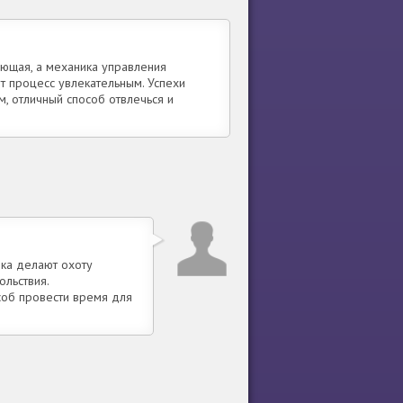
ающая, а механика управления
т процесс увлекательным. Успехи
м, отличный способ отвлечься и
ика делают охоту
льствия.
соб провести время для