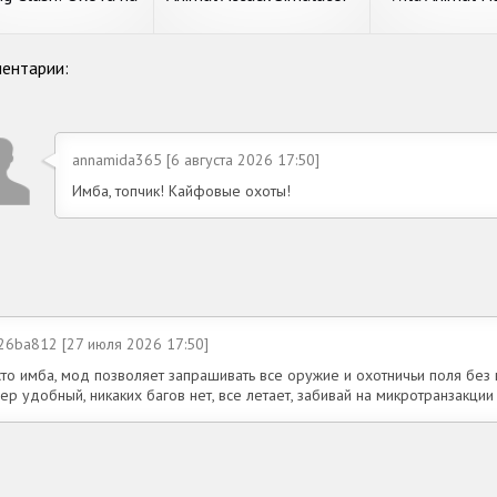
отных. Игра про
Wild Hunting Games
Dino Huntin
охоту
ентарии:
annamida365 [6 августа 2026 17:50]
Имба, топчик! Кайфовые охоты!
-26ba812 [27 июля 2026 17:50]
сто имба, мод позволяет запрашивать все оружие и охотничьи поля без
ер удобный, никаких багов нет, все летает, забивай на микротранзакции