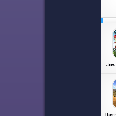
Дино
Hunti