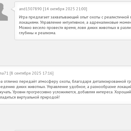
and1307890 [14 октября 2025 21:00]
Игра предлагает захватывающий опыт охоты с реалистичной
локациями. Управление интуитивное, а адреналиновые момен
Можно весело провести время, ловя диких животных в различ
глубины и реализма.
na71 [8 сентября 2025 17:16]
ра отлично передаёт атмосферу охоты, благодаря детализированной г
ведению диких животных. Управление удобное, а разнообразие локаций
кучать. Уровни прогрессивно усложняются, добавляя интереса. Хороший
сладиться виртуальной природой!