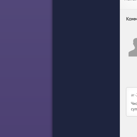
жив
Комм
ar
Чи
суп