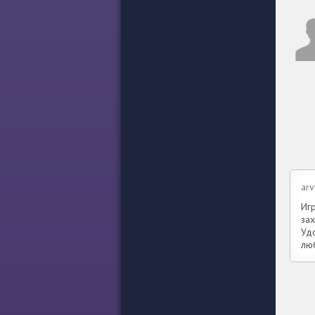
ar
Иг
за
Уд
лю