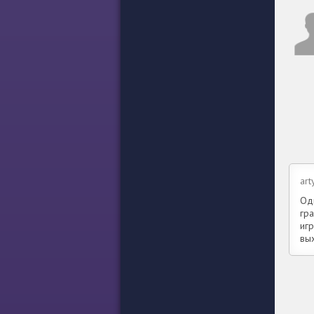
art
Од
гр
игр
вы