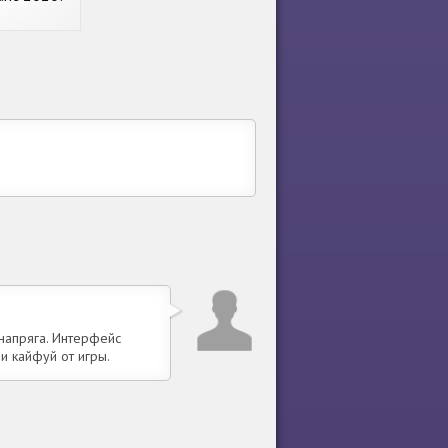
g Games
 напряга. Интерфейс
 и кайфуй от игры.