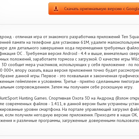
Скачать оригинальную версию с Google
дроид - отличная игра от знакомого разработчика приложений Ten Sq
енней памяти на телефоне для установки 61M, удалите малоиспользуем
ере для детального завершения хода перемещения требуемых файлов.
икация ОС . Требуемая версия Android - 4.4 и выше, внимательно сверь
мных положений, заработаете тормоза с загрузкой. О качестве игры Wild
 3D сообщит мера участников, использующих у себя приложение - по п
0 000+, впору сказать, ваша версия приложения точно будет рассмотр
бразие данной игры. Первое - это похвальная и законченная графическа
женным геймплеем и условиями. Третье - приятно сделанными пиктогра
альным сопровождением. Затем мы получаем себе роскошную игру.
Hunt:Sport Hunting Games. Спортивная Охота 3D на Андроид (Взлом откры
ле современных файлов - 1.411, в данной версии были устранены уст
кированные уровни смартфона. На портале управляющий загрузил файл о
ю, если получили негодную версию приложения. Приходите в наши OK,
жения и различные программы, загруженные доверенными пользовате