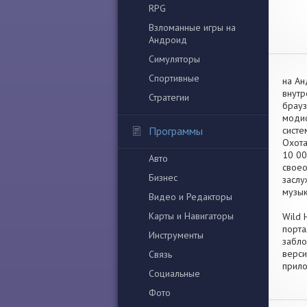
RPG
Взломанные игры на
Андроид
Симуляторы
Спортивные
на Ан
внутр
Стратегии
брауз
модиф
Программы
систе
Охота
10 00
Авто
своео
Бизнес
заслу
музык
Видео и Редакторы
Карты и Навигаторы
Wild 
порта
Инструменты
забло
верси
Связь
прило
Социальные
Фото