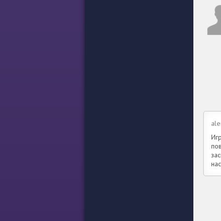
ale
Иг
по
зас
на