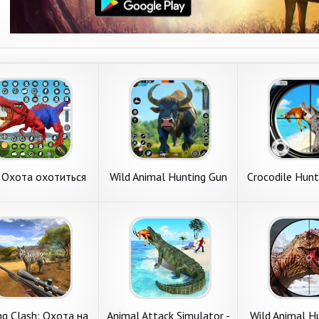
 Охота охотиться
Wild Animal Hunting Gun
Crocodile Hunt
Игры
Games
Game
ng Clash: Охота на
Animal Attack Simulator -
Wild Animal H