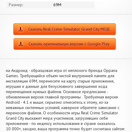
Размер:
69M
Скачать Real Crime Simulator Grand City МОД
Скачать оригинальную версию с Google Play
на Андроид - образцовая игра от неплохого бренда Oppana
Games. Требующийся объем чистой внутренней памяти для
инсталляции 69M, перенесите на карту старые приложения,
игрушки и данные для безусловного завершения хода
перемещения нужных файлов. Основное предписание -
обновленная версия главной программы . Требуемая версия
Android - 4.1 и выше, серьезно отнеситесь к этому, из-за
неважных системных условий, наверное обритете зависание с
переносом файлов. О особенности игры Real Crime Simulator
Grand City выскажет мера участников, загрузивших себе
приложение - по индексу использования в стране оказалось
10 000+, заодно, ваша программа точно будет сосчитана сайтом