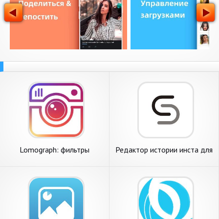
Lomograph: фильтры
Редактор истории инста для
инстаграм & камера с
инстаграм - StoryChic
эффектами