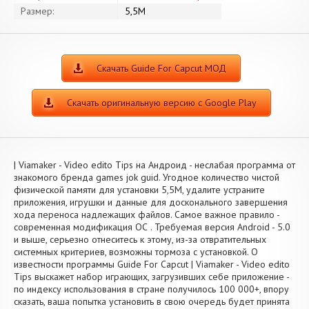
Размер:
5,5M
Скачать Guide For Capcut МОД
Скачать оригинальную версию с Google Play
| Viamaker - Video edito Tips на Андроид - неслабая программа от
знакомого бренда games jok guid. Угодное количество чистой
физической памяти для установки 5,5M, удалите устраните
приложения, игрушки и данные для досконального завершения
хода переноса надлежащих файлов. Самое важное правило -
современная модификация ОС . Требуемая версия Android - 5.0
и выше, серьезно отнеситесь к этому, из-за отвратительных
системных критериев, возможны тормоза с установкой. О
известности программы Guide For Capcut | Viamaker - Video edito
Tips выскажет набор играющих, загрузивших себе приложение -
по индексу использования в стране получилось 100 000+, впору
сказать, ваша попытка установить в свою очередь будет принята