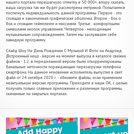
нашего портала перешагнуло отметку в 50 000+, впору сказать,
ваша загрузка так же будет рассмотрена метрикой. Попытаемся
постигнуть индивидуальность данной программы. Первое - это
стоящая и законченная графическая оболочка. Второе - бок о
бок и стоящим геймплеем и миссиями. Третье - комфортными
символами кнопок управления. Четвертое - мелодичным
музыкальным сопровождением. Затем мы заслужваем себе
завидную программу.
Слайд Шоу На День Рождения С Музыкой И Фото на Андроид
(Встроенный кеш) - версия на момент выпуска в каталоге свежих
файлов - 1.2, в переделанной версии были откорректированы
банальные неточности пораждающие перезагрузки телефона
смартфона. На данное мгновение исполнитель выпустил в свет
файл от 24 октября 2020 г. - обновите файлы, если применяли
неактуальную версию программы. Приходите в наши OK, с целью
получать только славные приложения и различные программы,
скачанные на закрытых порталах.