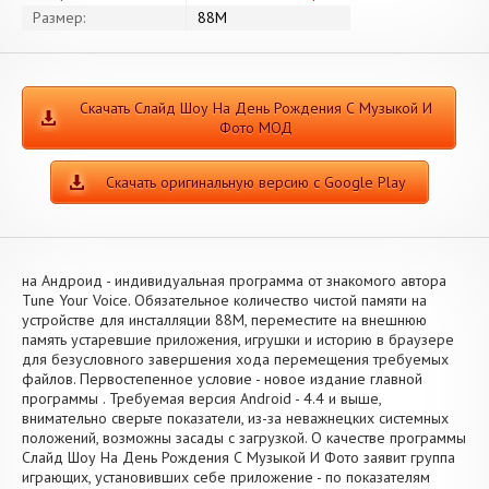
Размер:
88M
Скачать Слайд Шоу На День Рождения С Музыкой И
Фото МОД
Скачать оригинальную версию с Google Play
на Андроид - индивидуальная программа от знакомого автора
Tune Your Voice. Обязательное количество чистой памяти на
устройстве для инсталляции 88M, переместите на внешнюю
память устаревшие приложения, игрушки и историю в браузере
для безусловного завершения хода перемещения требуемых
файлов. Первостепенное условие - новое издание главной
программы . Требуемая версия Android - 4.4 и выше,
внимательно сверьте показатели, из-за неважнецких системных
положений, возможны засады с загрузкой. О качестве программы
Слайд Шоу На День Рождения С Музыкой И Фото заявит группа
играющих, установивших себе приложение - по показателям