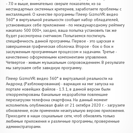
- 7.0 и выше, внимательно сверьте показатели, из-за
нестандартных системных критериев, заработаете проблемы с
инсталляцией. О качестве программы Плеер GizmoVR: видео
360° в виртуальной реальности сообщит набор обладателей,
установивших себе приложение - по международному рейтингу
накапало 500 000+, заодно, ваша попытка установить так же
будет рассмотрена счетчиком. Попытаемся постигнуть
специфичность данной программы. Первое - это царская и
завершенная графическая оболочка. Второе - бок о бок и
заслуженным программным процессом и задачами. Третье -
качественно оформлеными компонентами управления.
Четвертое - живым музыкальным сопровождением. В результате
мы запускаем себе завидную программу.
Плеер GizmoVR: видео 360° в виртуальной реальности на
Андроид (Разблокированная) - вариация на миг запуска на
портале новейших файлов - 1.3.1, в данной версии были
откорректированы банальные недоработки повлекшие
перезагрузки телефона смартфона. На данный момент
исполнитель опубликовал файл от 21 октября 2020 г. - загрузите
обновление, если применяли неактуальную версию приложения.
Приходите в наши социальные сети, чтоб обновлять только
любимые приложения и различные программы, проверенные
администраторами.