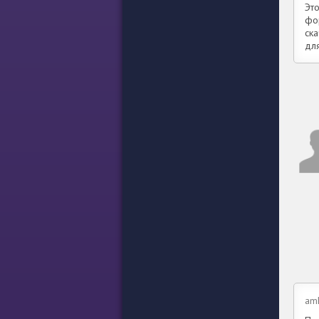
Эт
фо
ск
дл
am