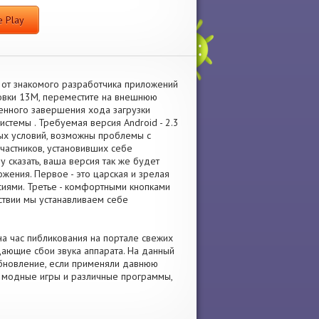
 Play
 от знакомого разработчика приложений
новки 13M, переместите на внешнюю
енного завершения хода загрузки
стемы . Требуемая версия Android - 2.3
ных условий, возможны проблемы с
участников, установивших себе
у сказать, ваша версия так же будет
жения. Первое - это царская и зрелая
сиями. Третье - комфортными кнопками
ствии мы устанавливаем себе
а час пибликования на портале свежих
ающие сбои звука аппарата. На данный
 обновление, если применяли давнюю
ко модные игры и различные программы,