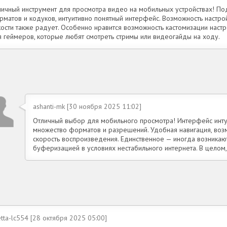
личный инструмент для просмотра видео на мобильных устройствах! П
рматов и кодуков, интуитивно понятный интерфейс. Возможность настро
кости также радует. Особенно нравится возможность кастомизации наст
я геймеров, которые любят смотреть стримы или видеогайды на ходу.
ashanti-mk [30 ноября 2025 11:02]
Отличный выбор для мобильного просмотра! Интерфейс инту
множество форматов и разрешений. Удобная навигация, возм
скорость воспроизведения. Единственное — иногда возника
буферизацией в условиях нестабильного интернета. В целом,
tta-lc554 [28 октября 2025 05:00]