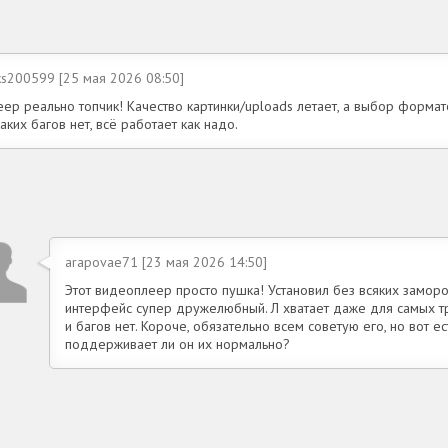
ks200599 [25 мая 2026 08:50]
еер реально топчик! Качество картинки/uploads летает, а выбор форма
аких багов нет, всё работает как надо.
arapovae71 [23 мая 2026 14:50]
Этот видеоплеер просто пушка! Установил без всяких замороч
интерфейс супер дружелюбный. Л хватает даже для самых тр
и багов нет. Короче, обязательно всем советую его, но вот ес
поддерживает ли он их нормально?