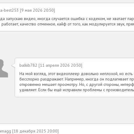
ta-best253 [9 мая 2026 20:50]
да запускаю видео, иногда случается ошибка с кодеком, не хватает па
 работает, качество отменное, кайф от того, как модулируется звук, пря
balkib782 [11 апреля 2026 20:50]
На мой взгляд, этот видеоплеер довольно неплохой, но есть
бесспорно раздражают. Например, иногда он подлагивает п
откровенно мешает просмотру. Но, с другой стороны, интерфе
удивляет. Если бы ещё исправили проблемы с производитель
famagg [18 декабря 2025 20:00]