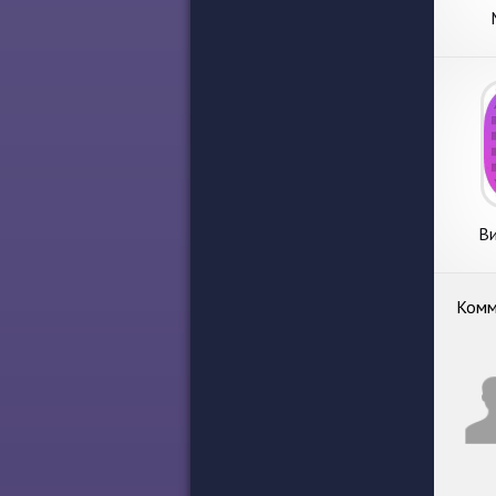
п
В
форм
Комм