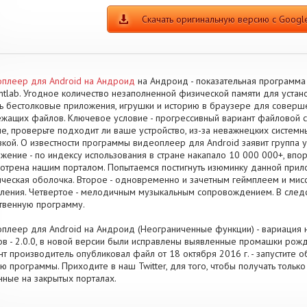
Скачать оригинальную версию с Google
плеер для Android на Андроид
на Андроид - показательная программа
ntlab. Угодное количество незаполненной физической памяти для уста
ь бестолковые приложения, игрушки и историю в браузере для соверш
жащих файлов. Ключевое условие - прогрессивный вариант файловой си
е, проверьте подходит ли ваше устройство, из-за неважнецких систем
зкой. О известности программы видеоплеер для Android заявит группа 
жение - по индексу использования в стране накапало 10 000 000+, впор
отрена нашим порталом. Попытаемся постигнуть изюминку данной прило
ческая оболочка. Второе - одновременно и зачетным геймплеем и мис
ления. Четвертое - мелодичным музыкальным сопровождением. В след
твенную программу.
плеер для Android на Андроид (Неограниченные функции) - вариация н
в - 2.0.0, в новой версии были исправлены выявленные промашки рожд
т производитель опубликовал файл от 18 октября 2016 г. - запустите
ю программы. Приходите в наш Twitter, для того, чтобы получать толь
нные на закрытых порталах.