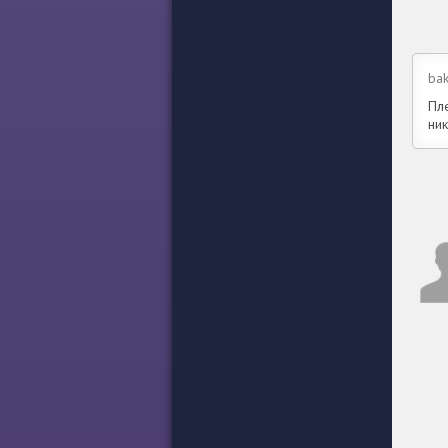
ba
Пл
ник