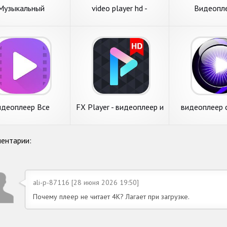
Музыкальный
video player hd -
Видеопле
роигрыватель-
видеоплеер всех
медиаплее
видеоплеер и
форматов
форматы бе
медиаплеер
идеоплеер Все
FX Player - видеоплеер и
видеоплеер 
аты для Android
стрим, chromecast
формат
ентарии:
ali-p-87116 [28 июня 2026 19:50]
Почему плеер не читает 4К? Лагает при загрузке.