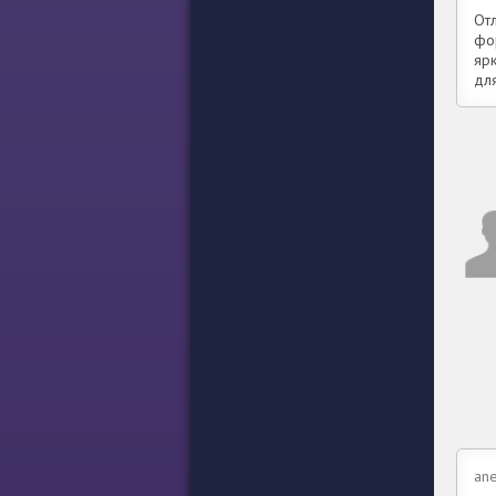
От
фо
яр
дл
ane