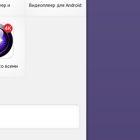
ер и
Видеоплеер для Android:
р Все
все форматы
сплатно
видеоплеер
со всеми
ами