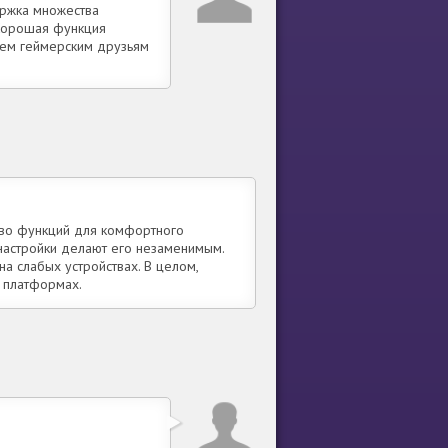
ержка множества
Хорошая функция
сем геймерским друзьям
тво функций для комфортного
настройки делают его незаменимым.
а слабых устройствах. В целом,
 платформах.