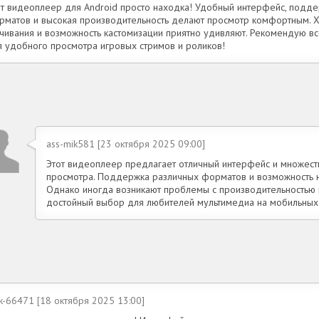
от видеоплеер для Android просто находка! Удобный интерфейс, подд
рматов и высокая производительность делают просмотр комфортным. 
ачивания и возможность кастомизации приятно удивляют. Рекомендую в
я удобного просмотра игровых стримов и роликов!
ass-mik581 [23 октября 2025 09:00]
Этот видеоплеер предлагает отличный интерфейс и множес
просмотра. Поддержка различных форматов и возможность 
Однако иногда возникают проблемы с производительностью н
достойный выбор для любителей мультимедиа на мобильных
k-66471 [18 октября 2025 13:00]