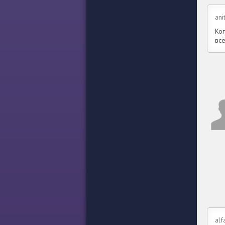
ani
Ког
всё
al