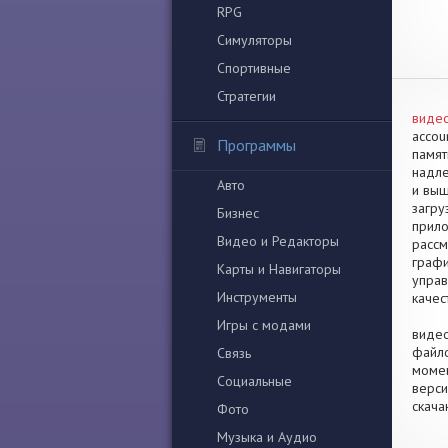
RPG
Симуляторы
Спортивные
Стратегии
видео
accou
Программы
памят
надле
Авто
и выш
загру
Бизнес
прило
Видео и Редакторы
рассм
графи
Карты и Навигаторы
управ
Инструменты
качес
Игры с модами
видео
файло
Связь
момен
Социальные
верси
скача
Фото
Музыка и Аудио