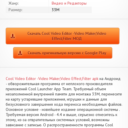
Жанр:
Видео и Редакторы
Размер:
33M
Скачать Cool Video Editor -Video Maker,Video
Effect,Filter МОД
Скачать оригинальную версию с Google Play
Cool Video Editor -Video Maker,Video Effect,Filter apk
на Андроид
- обворожительная программа от неплохого производителя
приложений Cool Launcher App Team. Требуемый объем
незаполненной внутренней памяти для монтажа 33M, перенесите
на карту устаревшие приложения, игрушки и данные для
безусловного завершения хода переноса необходимых файлов.
Основное условие - новейшее издание операционной системы .
Требуемая версия Android - 4.4 и выше, серьезно отнеситесь к
этому, из-за отвратительных системных условий, возможны
зависание с записью. О распространенности программы Cool